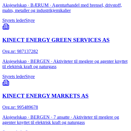
Aksjeselskap · BÆRUM · Agenturhandel med brensel, drivstoff,
malm, metaller og industrikjemikalier
Styrets leder
Styre
KINECT ENERGY GREEN SERVICES AS
Org.nr
:
987137282
Aksjeselskap · BERGEN · Aktiviteter til meglere og agenter knyttet
til elektrisk kraft og naturgass
Styrets leder
Styre
KINECT ENERGY MARKETS AS
Org.nr
:
995489678
Aksjeselskap · BERGEN · 7 ansatte · Aktiviteter til meglere og
agenter knyttet til elektrisk kraft og naturgass