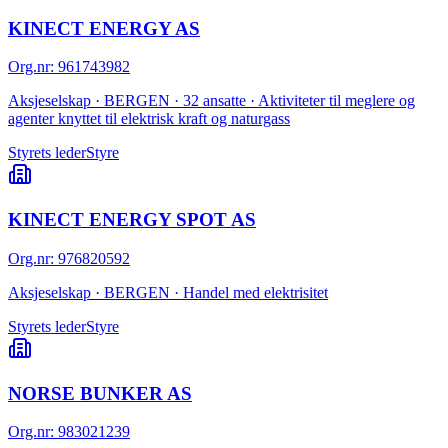
KINECT ENERGY AS
Org.nr
:
961743982
Aksjeselskap · BERGEN · 32 ansatte · Aktiviteter til meglere og
agenter knyttet til elektrisk kraft og naturgass
Styrets leder
Styre
KINECT ENERGY SPOT AS
Org.nr
:
976820592
Aksjeselskap · BERGEN · Handel med elektrisitet
Styrets leder
Styre
NORSE BUNKER AS
Org.nr
:
983021239