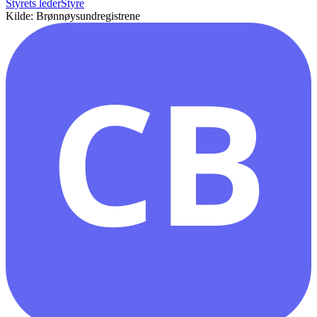
Styrets leder
Styre
Kilde: Brønnøysundregistrene
CB