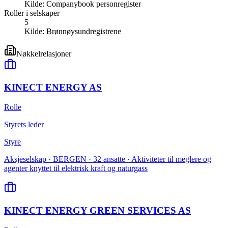
Kilde:
Companybook personregister
Roller i selskaper
5
Kilde:
Brønnøysundregistrene
Nøkkelrelasjoner
KINECT ENERGY AS
Rolle
Styrets leder
Styre
Aksjeselskap · BERGEN · 32 ansatte · Aktiviteter til meglere og
agenter knyttet til elektrisk kraft og naturgass
KINECT ENERGY GREEN SERVICES AS