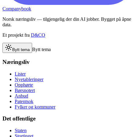
Companybook
Norsk næringsliv — tilgjengelig der din AI jobber. Bygget på åpne
data.
Et prosjekt fra
D&CO
Bytt tema
Bytt tema
Næringsliv
Lister
Nyetableringer
Opphørte
Børsnotert
Anbud
Patentsok
Fylker og kommuner
Det offentlige
Staten
Stortinget