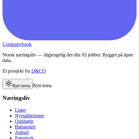
Companybook
Norsk næringsliv — tilgjengelig der din AI jobber. Bygget på åpne
data.
Et prosjekt fra
D&CO
Bytt tema
Bytt tema
Næringsliv
Lister
Nyetableringer
Opphørte
Børsnotert
Anbud
Patentsok