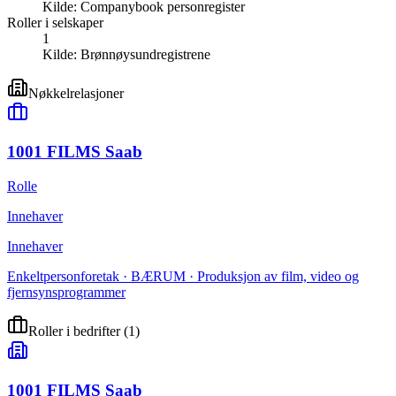
Kilde:
Companybook personregister
Roller i selskaper
1
Kilde:
Brønnøysundregistrene
Nøkkelrelasjoner
1001 FILMS Saab
Rolle
Innehaver
Innehaver
Enkeltpersonforetak · BÆRUM · Produksjon av film, video og
fjernsynsprogrammer
Roller i bedrifter
(
1
)
1001 FILMS Saab