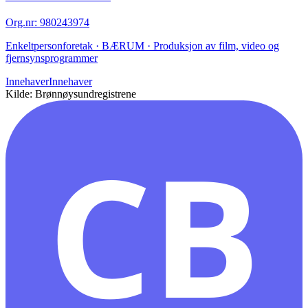
Org.nr
:
980243974
Enkeltpersonforetak · BÆRUM · Produksjon av film, video og
fjernsynsprogrammer
Innehaver
Innehaver
Kilde: Brønnøysundregistrene
CB