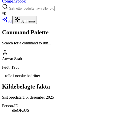
Companybook
⌘
K
AI
Bytt tema
Command Palette
Search for a command to run...
Anwar Saab
Født
:
1958
1 rolle i norske bedrifter
Kildebelagte fakta
Sist oppdatert:
5. desember 2025
Person-ID
dleOFzUS