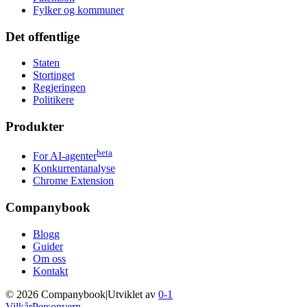
Fylker og kommuner
Det offentlige
Staten
Stortinget
Regjeringen
Politikere
Produkter
beta
For AI-agenter
Konkurrentanalyse
Chrome Extension
Companybook
Blogg
Guider
Om oss
Kontakt
©
2026
Companybook
|
Utviklet av
0-1
Vilkår
Personvern