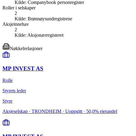
Kilde:
Companybook personregister
Roller i selskaper
2
Kilde:
Brønnøysundregistrene
Aksjeinnehav
2
Kilde:
Aksjonærregisteret
Nøkkelrelasjoner
MP INVEST AS
Rolle
Styrets leder
Styre
Aksjeselskap · TRONDHEIM · Uoppgitt · 50,0% eierandel