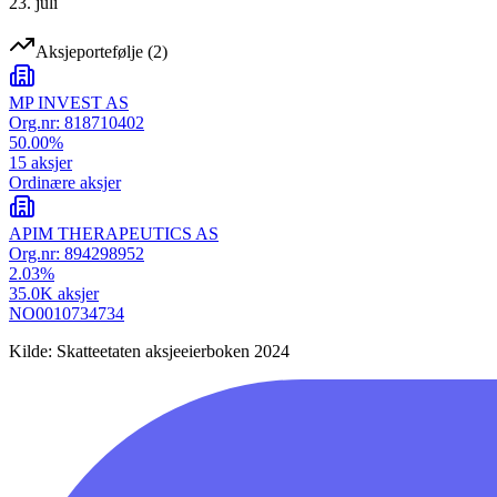
23. juli
Aksjeportefølje
(
2
)
MP INVEST AS
Org.nr:
818710402
50.00
%
15
aksjer
Ordinære aksjer
APIM THERAPEUTICS AS
Org.nr:
894298952
2.03
%
35.0K
aksjer
NO0010734734
Kilde: Skatteetaten aksjeeierboken 2024