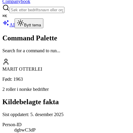
Companybook
⌘
K
AI
Bytt tema
Command Palette
Search for a command to run...
MARIT OTTERLEI
Født
:
1963
2 roller i norske bedrifter
Kildebelagte fakta
Sist oppdatert:
5. desember 2025
Person-ID
dgbwC3dP