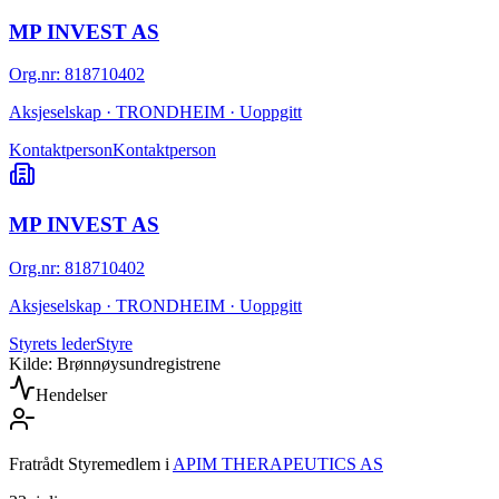
MP INVEST AS
Org.nr
:
818710402
Aksjeselskap · TRONDHEIM · Uoppgitt
Kontaktperson
Kontaktperson
MP INVEST AS
Org.nr
:
818710402
Aksjeselskap · TRONDHEIM · Uoppgitt
Styrets leder
Styre
Kilde: Brønnøysundregistrene
Hendelser
Fratrådt Styremedlem
i
APIM THERAPEUTICS AS