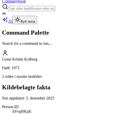
Companybook
⌘
K
AI
Bytt tema
Command Palette
Search for a command to run...
Gunn Kristin Kolberg
Født
:
1971
2 roller i norske bedrifter
Kildebelagte fakta
Sist oppdatert:
5. desember 2025
Person-ID
dYvqHKpE