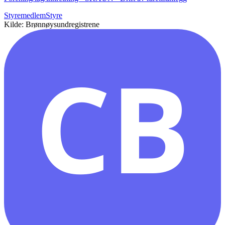
Styremedlem
Styre
Kilde: Brønnøysundregistrene
CB