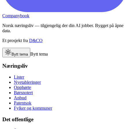
Companybook
Norsk næringsliv — tilgjengelig der din AI jobber. Bygget på åpne
data.
Et prosjekt fra
D&CO
Bytt tema
Bytt tema
Næringsliv
Lister
Nyetableringer
Opphørte
Børsnotert
Anbud
Patentsok
Fylker og kommuner
Det offentlige