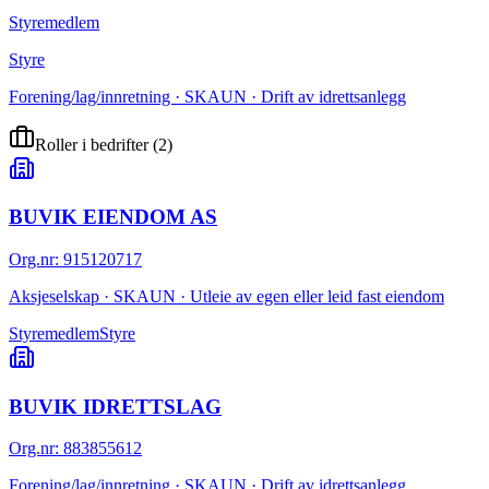
Styremedlem
Styre
Forening/lag/innretning · SKAUN · Drift av idrettsanlegg
Roller i bedrifter
(
2
)
BUVIK EIENDOM AS
Org.nr
:
915120717
Aksjeselskap · SKAUN · Utleie av egen eller leid fast eiendom
Styremedlem
Styre
BUVIK IDRETTSLAG
Org.nr
:
883855612
Forening/lag/innretning · SKAUN · Drift av idrettsanlegg