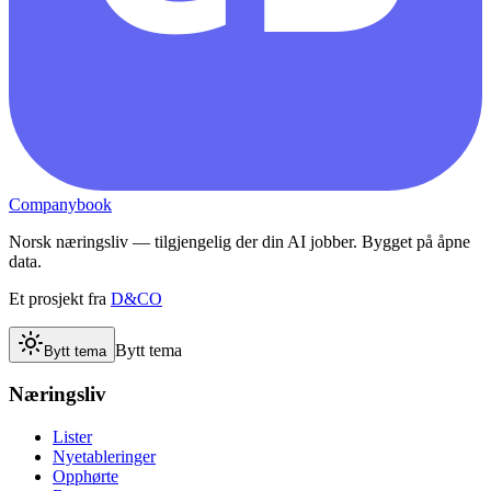
Companybook
Norsk næringsliv — tilgjengelig der din AI jobber. Bygget på åpne
data.
Et prosjekt fra
D&CO
Bytt tema
Bytt tema
Næringsliv
Lister
Nyetableringer
Opphørte