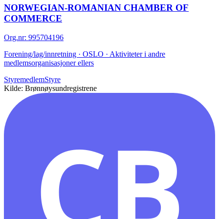
NORWEGIAN-ROMANIAN CHAMBER OF
COMMERCE
Org.nr
:
995704196
Forening/lag/innretning · OSLO · Aktiviteter i andre
medlemsorganisasjoner ellers
Styremedlem
Styre
Kilde: Brønnøysundregistrene
CB