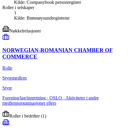
Kilde:
Companybook personregister
Roller i selskaper
1
Kilde:
Brønnøysundregistrene
Nøkkelrelasjoner
NORWEGIAN-ROMANIAN CHAMBER OF
COMMERCE
Rolle
Styremedlem
Styre
Forening/lag/innretning · OSLO · Aktiviteter i andre
medlemsorganisasjoner ellers
Roller i bedrifter
(
1
)