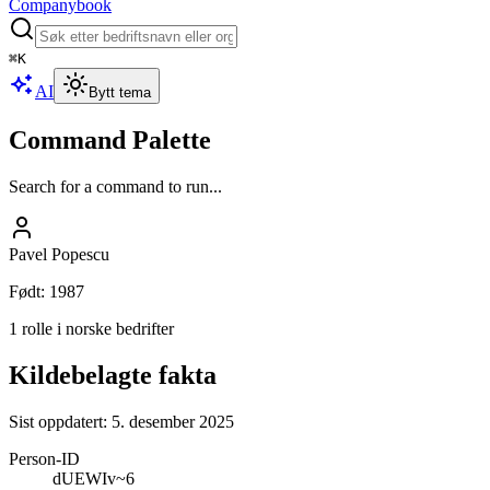
Companybook
⌘
K
AI
Bytt tema
Command Palette
Search for a command to run...
Pavel Popescu
Født
:
1987
1 rolle i norske bedrifter
Kildebelagte fakta
Sist oppdatert:
5. desember 2025
Person-ID
dUEWIv~6