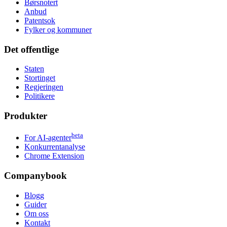
Børsnotert
Anbud
Patentsok
Fylker og kommuner
Det offentlige
Staten
Stortinget
Regjeringen
Politikere
Produkter
beta
For AI-agenter
Konkurrentanalyse
Chrome Extension
Companybook
Blogg
Guider
Om oss
Kontakt