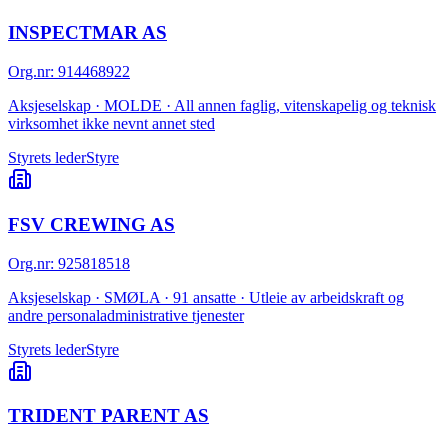
INSPECTMAR AS
Org.nr
:
914468922
Aksjeselskap · MOLDE · All annen faglig, vitenskapelig og teknisk
virksomhet ikke nevnt annet sted
Styrets leder
Styre
FSV CREWING AS
Org.nr
:
925818518
Aksjeselskap · SMØLA · 91 ansatte · Utleie av arbeidskraft og
andre personaladministrative tjenester
Styrets leder
Styre
TRIDENT PARENT AS