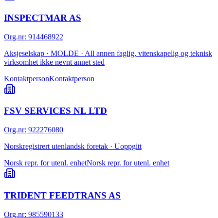
INSPECTMAR AS
Org.nr
:
914468922
Aksjeselskap · MOLDE · All annen faglig, vitenskapelig og teknisk
virksomhet ikke nevnt annet sted
Kontaktperson
Kontaktperson
FSV SERVICES NL LTD
Org.nr
:
922276080
Norskregistrert utenlandsk foretak · Uoppgitt
Norsk repr. for utenl. enhet
Norsk repr. for utenl. enhet
TRIDENT FEEDTRANS AS
Org.nr
:
985590133