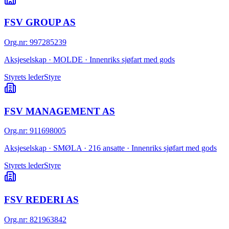
FSV GROUP AS
Org.nr
:
997285239
Aksjeselskap · MOLDE · Innenriks sjøfart med gods
Styrets leder
Styre
FSV MANAGEMENT AS
Org.nr
:
911698005
Aksjeselskap · SMØLA · 216 ansatte · Innenriks sjøfart med gods
Styrets leder
Styre
FSV REDERI AS
Org.nr
:
821963842