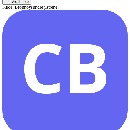
Vis
3
flere
Kilde: Brønnøysundregistrene
CB