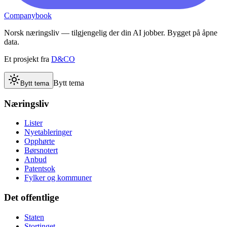
Companybook
Norsk næringsliv — tilgjengelig der din AI jobber. Bygget på åpne
data.
Et prosjekt fra
D&CO
Bytt tema
Bytt tema
Næringsliv
Lister
Nyetableringer
Opphørte
Børsnotert
Anbud
Patentsok
Fylker og kommuner
Det offentlige
Staten
Stortinget