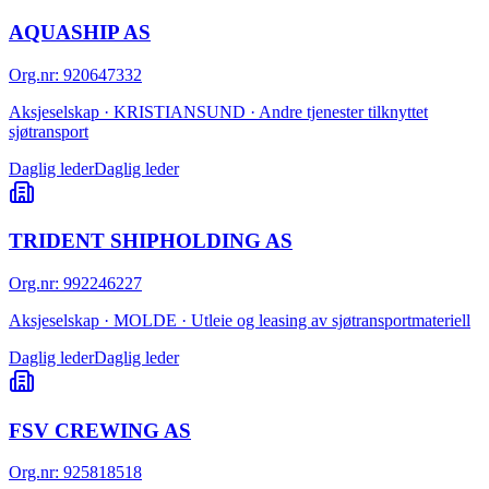
AQUASHIP AS
Org.nr
:
920647332
Aksjeselskap · KRISTIANSUND · Andre tjenester tilknyttet
sjøtransport
Daglig leder
Daglig leder
TRIDENT SHIPHOLDING AS
Org.nr
:
992246227
Aksjeselskap · MOLDE · Utleie og leasing av sjøtransportmateriell
Daglig leder
Daglig leder
FSV CREWING AS
Org.nr
:
925818518