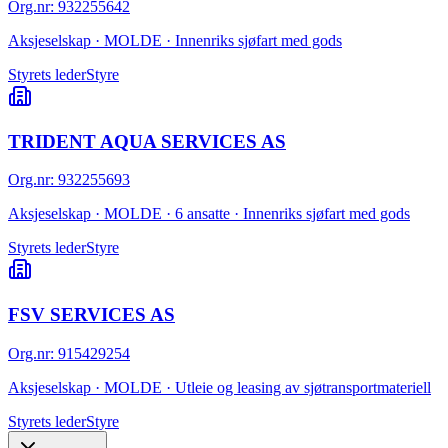
Org.nr
:
932255642
Aksjeselskap · MOLDE · Innenriks sjøfart med gods
Styrets leder
Styre
TRIDENT AQUA SERVICES AS
Org.nr
:
932255693
Aksjeselskap · MOLDE · 6 ansatte · Innenriks sjøfart med gods
Styrets leder
Styre
FSV SERVICES AS
Org.nr
:
915429254
Aksjeselskap · MOLDE · Utleie og leasing av sjøtransportmateriell
Styrets leder
Styre