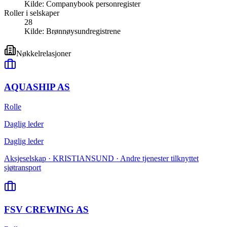
Kilde:
Companybook personregister
Roller i selskaper
28
Kilde:
Brønnøysundregistrene
Nøkkelrelasjoner
AQUASHIP AS
Rolle
Daglig leder
Daglig leder
Aksjeselskap · KRISTIANSUND · Andre tjenester tilknyttet
sjøtransport
FSV CREWING AS