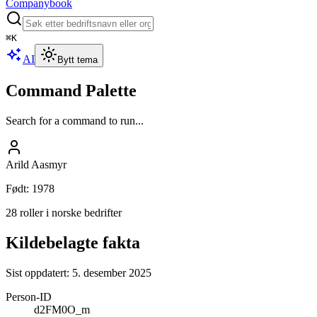
Companybook
⌘
K
AI
Bytt tema
Command Palette
Search for a command to run...
Arild Aasmyr
Født
:
1978
28 roller i norske bedrifter
Kildebelagte fakta
Sist oppdatert:
5. desember 2025
Person-ID
d2FM0O_m