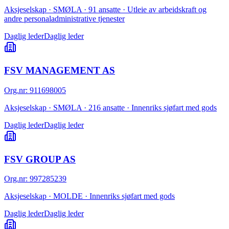
Aksjeselskap · SMØLA · 91 ansatte · Utleie av arbeidskraft og
andre personaladministrative tjenester
Daglig leder
Daglig leder
FSV MANAGEMENT AS
Org.nr
:
911698005
Aksjeselskap · SMØLA · 216 ansatte · Innenriks sjøfart med gods
Daglig leder
Daglig leder
FSV GROUP AS
Org.nr
:
997285239
Aksjeselskap · MOLDE · Innenriks sjøfart med gods
Daglig leder
Daglig leder