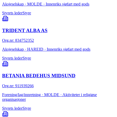
Aksjeselskap · MOLDE · Innenriks sjøfart med gods
Styrets leder
Styre
TRIDENT ALBA AS
Org.nr
:
834752352
Aksjeselskap · HAREID · Innenriks sjøfart med gods
Styrets leder
Styre
BETANIA BEDEHUS MIDSUND
Org.nr
:
911939266
Forening/lag/innretning · MOLDE · Aktiviteter i religiøse
organisasjoner
Styrets leder
Styre