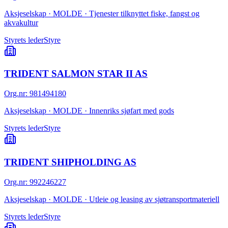
Aksjeselskap · MOLDE · Tjenester tilknyttet fiske, fangst og
akvakultur
Styrets leder
Styre
TRIDENT SALMON STAR II AS
Org.nr
:
981494180
Aksjeselskap · MOLDE · Innenriks sjøfart med gods
Styrets leder
Styre
TRIDENT SHIPHOLDING AS
Org.nr
:
992246227
Aksjeselskap · MOLDE · Utleie og leasing av sjøtransportmateriell
Styrets leder
Styre