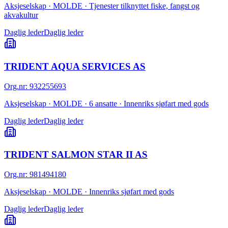
Aksjeselskap · MOLDE · Tjenester tilknyttet fiske, fangst og
akvakultur
Daglig leder
Daglig leder
TRIDENT AQUA SERVICES AS
Org.nr
:
932255693
Aksjeselskap · MOLDE · 6 ansatte · Innenriks sjøfart med gods
Daglig leder
Daglig leder
TRIDENT SALMON STAR II AS
Org.nr
:
981494180
Aksjeselskap · MOLDE · Innenriks sjøfart med gods
Daglig leder
Daglig leder