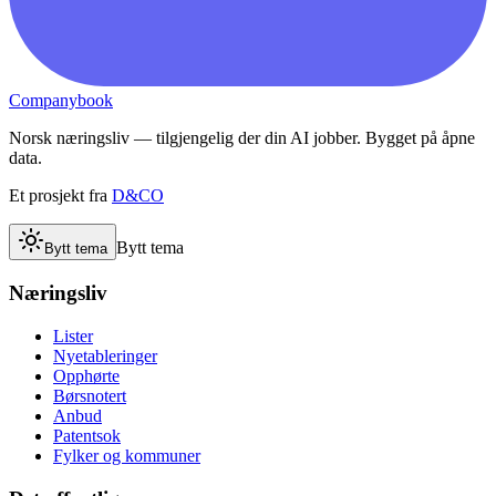
Companybook
Norsk næringsliv — tilgjengelig der din AI jobber. Bygget på åpne
data.
Et prosjekt fra
D&CO
Bytt tema
Bytt tema
Næringsliv
Lister
Nyetableringer
Opphørte
Børsnotert
Anbud
Patentsok
Fylker og kommuner