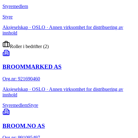
Styremedlem
Styre
Aksjeselskap · OSLO · Annen virksomhet for distribuering av
innhold
Roller i bedrifter
(
2
)
BROOMMARKED AS
Org.nr
:
921690460
Aksjeselskap · OSLO · Annen virksomhet for distribuering av
innhold
Styremedlem
Styre
BROOM.NO AS
Org.nr
:
991095497