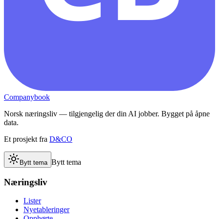
Companybook
Norsk næringsliv — tilgjengelig der din AI jobber. Bygget på åpne
data.
Et prosjekt fra
D&CO
Bytt tema
Bytt tema
Næringsliv
Lister
Nyetableringer
Opphørte