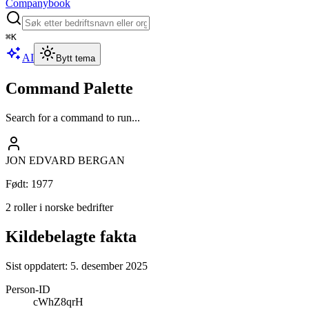
Companybook
⌘
K
AI
Bytt tema
Command Palette
Search for a command to run...
JON EDVARD BERGAN
Født
:
1977
2 roller i norske bedrifter
Kildebelagte fakta
Sist oppdatert:
5. desember 2025
Person-ID
cWhZ8qrH