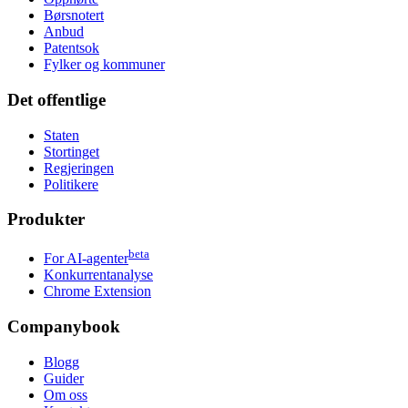
Børsnotert
Anbud
Patentsok
Fylker og kommuner
Det offentlige
Staten
Stortinget
Regjeringen
Politikere
Produkter
beta
For AI-agenter
Konkurrentanalyse
Chrome Extension
Companybook
Blogg
Guider
Om oss