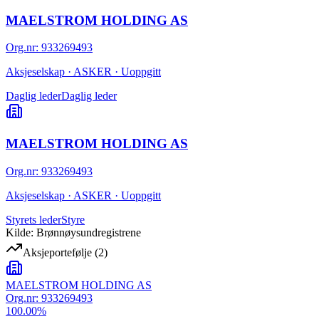
MAELSTROM HOLDING AS
Org.nr
:
933269493
Aksjeselskap · ASKER · Uoppgitt
Daglig leder
Daglig leder
MAELSTROM HOLDING AS
Org.nr
:
933269493
Aksjeselskap · ASKER · Uoppgitt
Styrets leder
Styre
Kilde: Brønnøysundregistrene
Aksjeportefølje
(
2
)
MAELSTROM HOLDING AS
Org.nr:
933269493
100.00
%