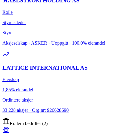
MAELSTROM HOLDING AS
Rolle
Styrets leder
Styre
Aksjeselskap · ASKER · Uoppgitt · 100,0% eierandel
LATTICE INTERNATIONAL AS
Eierskap
1,85% eierandel
Ordinære aksjer
33 228 aksjer · Org.nr: 926628690
Roller i bedrifter
(
2
)