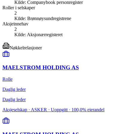
Kilde:
Companybook personregister
Roller i selskaper
2
Kilde:
Brønnøysundregistrene
Aksjeinnehav
2
Kilde:
Aksjonærregisteret
Nøkkelrelasjoner
MAELSTROM HOLDING AS
Rolle
Daglig leder
Daglig leder
Aksjeselskap · ASKER · Uoppgitt · 100,0% eierandel