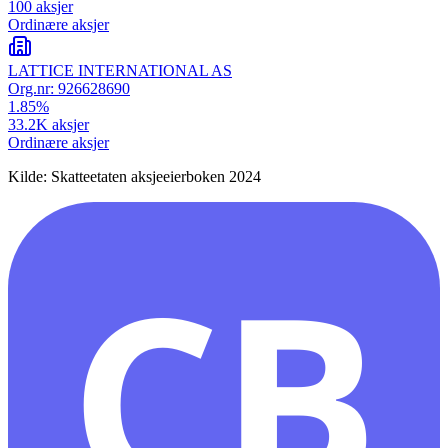
100
aksjer
Ordinære aksjer
LATTICE INTERNATIONAL AS
Org.nr:
926628690
1.85
%
33.2K
aksjer
Ordinære aksjer
Kilde: Skatteetaten aksjeeierboken 2024
CB