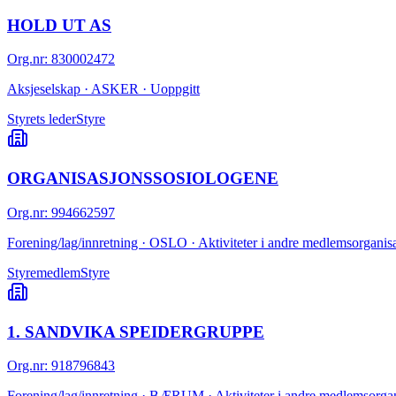
HOLD UT AS
Org.nr
:
830002472
Aksjeselskap · ASKER · Uoppgitt
Styrets leder
Styre
ORGANISASJONSSOSIOLOGENE
Org.nr
:
994662597
Forening/lag/innretning · OSLO · Aktiviteter i andre medlemsorganisa
Styremedlem
Styre
1. SANDVIKA SPEIDERGRUPPE
Org.nr
:
918796843
Forening/lag/innretning · BÆRUM · Aktiviteter i andre medlemsorgani