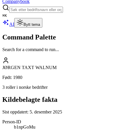
Companybook
⌘
K
AI
Bytt tema
Command Palette
Search for a command to run...
JØRGEN TAXT WALNUM
Født
:
1980
3 roller i norske bedrifter
Kildebelagte fakta
Sist oppdatert:
5. desember 2025
Person-ID
b1npGoMu