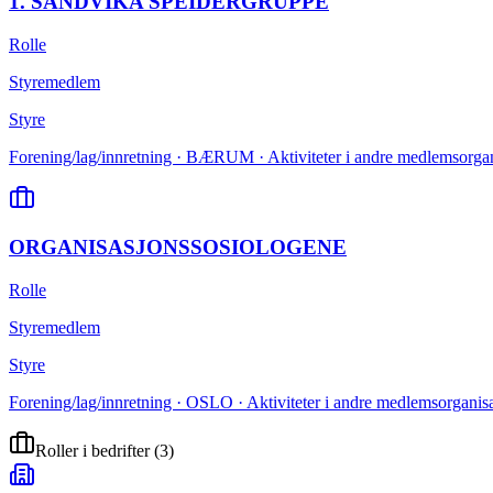
1. SANDVIKA SPEIDERGRUPPE
Rolle
Styremedlem
Styre
Forening/lag/innretning · BÆRUM · Aktiviteter i andre medlemsorgani
ORGANISASJONSSOSIOLOGENE
Rolle
Styremedlem
Styre
Forening/lag/innretning · OSLO · Aktiviteter i andre medlemsorganisa
Roller i bedrifter
(
3
)