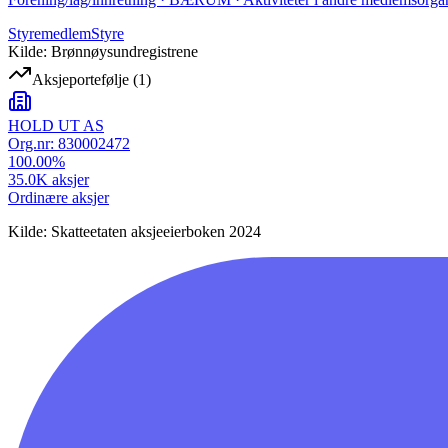
Styremedlem
Styre
Kilde: Brønnøysundregistrene
Aksjeportefølje
(
1
)
HOLD UT AS
Org.nr:
830002472
100.00
%
35.0K
aksjer
Ordinære aksjer
Kilde: Skatteetaten aksjeeierboken 2024