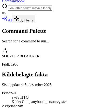
Companybook
⌘
K
AI
Bytt tema
Command Palette
Search for a command to run...
SØLVI LØBØ AAKER
Født
:
1958
Kildebelagte fakta
Sist oppdatert:
5. desember 2025
Person-ID
awfStHTO
Kilde:
Companybook personregister
Aksjeinnehav