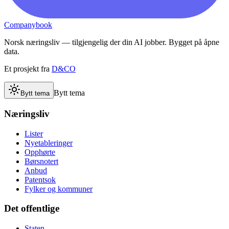
Companybook
Norsk næringsliv — tilgjengelig der din AI jobber. Bygget på åpne
data.
Et prosjekt fra
D&CO
Bytt tema
Bytt tema
Næringsliv
Lister
Nyetableringer
Opphørte
Børsnotert
Anbud
Patentsok
Fylker og kommuner
Det offentlige
Staten