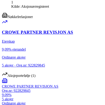
1
Kilde:
Aksjonærregisteret
Nøkkelrelasjoner
CROWE PARTNER REVISJON AS
Eierskap
9,09% eierandel
Ordinære aksjer
5 aksjer · Org.nr: 922829845
Aksjeportefølje
(
1
)
CROWE PARTNER REVISJON AS
Org.nr:
922829845
9.09
%
5
aksjer
Ordinære aksjer