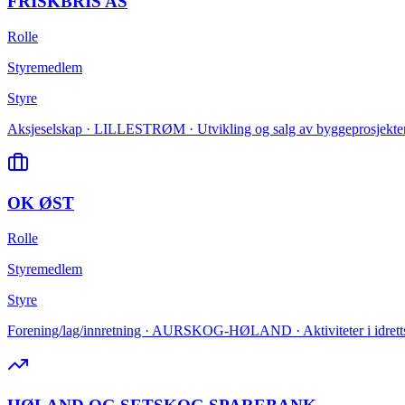
FRISKBRIS AS
Rolle
Styremedlem
Styre
Aksjeselskap · LILLESTRØM · Utvikling og salg av byggeprosjekte
OK ØST
Rolle
Styremedlem
Styre
Forening/lag/innretning · AURSKOG-HØLAND · Aktiviteter i idretts