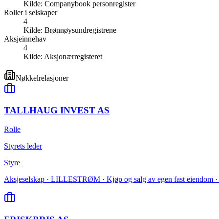
Kilde:
Companybook personregister
Roller i selskaper
4
Kilde:
Brønnøysundregistrene
Aksjeinnehav
4
Kilde:
Aksjonærregisteret
Nøkkelrelasjoner
TALLHAUG INVEST AS
Rolle
Styrets leder
Styre
Aksjeselskap · LILLESTRØM · Kjøp og salg av egen fast eiendom · 