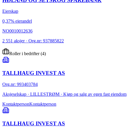
HØLAND OG SETSKOG SPAREBANK
Eierskap
0,37% eierandel
NO0010012636
2 551 aksjer · Org.nr: 937885822
Roller i bedrifter
(
4
)
TALLHAUG INVEST AS
Org.nr
:
993403784
Aksjeselskap · LILLESTRØM · Kjøp og salg av egen fast eiendom
Kontaktperson
Kontaktperson
TALLHAUG INVEST AS