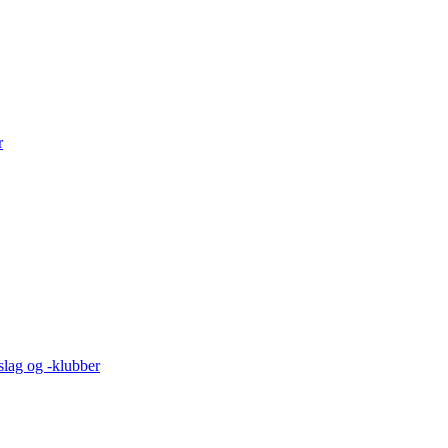
r
lag og -klubber