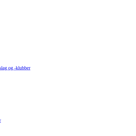
lag og -klubber
r