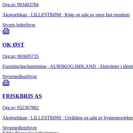
Org.nr
:
993403784
Aksjeselskap · LILLESTRØM · Kjøp og salg av egen fast eiendom
Styrets leder
Styre
OK ØST
Org.nr
:
993605735
Forening/lag/innretning · AURSKOG-HØLAND · Aktiviteter i idretts
Styremedlem
Styre
FRISKBRIS AS
Org.nr
:
932367882
Aksjeselskap · LILLESTRØM · Utvikling og salg av byggeprosjekte
Styremedlem
Styre