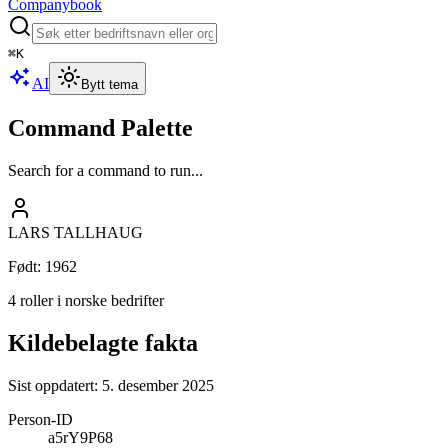
Companybook
⌘
K
AI
Bytt tema
Command Palette
Search for a command to run...
LARS TALLHAUG
Født
:
1962
4 roller i norske bedrifter
Kildebelagte fakta
Sist oppdatert:
5. desember 2025
Person-ID
a5rY9P68