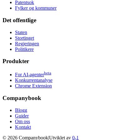
Patentsok
Fylker og kommuner
Det offentlige
Staten
Stortinget
Regjeringen
Politikere
Produkter
beta
For AI-agenter
Konkurrentanalyse
Chrome Extension
Companybook
Blogg
Guider
Om oss
Kontakt
©
2026
Companybook
|
Utviklet av
0-1