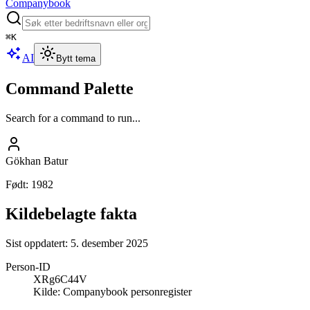
Companybook
⌘
K
AI
Bytt tema
Command Palette
Search for a command to run...
Gökhan Batur
Født
:
1982
Kildebelagte fakta
Sist oppdatert:
5. desember 2025
Person-ID
XRg6C44V
Kilde:
Companybook personregister