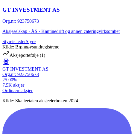
GT INVESTMENT AS
Org.nr
:
923750673
Aksjeselskap · ÅS · Kantinedrift og annen cateringvirksomhet
Styrets leder
Styre
Kilde: Brønnøysundregistrene
Aksjeportefølje
(
1
)
GT INVESTMENT AS
Org.nr:
923750673
25.00
%
7.5K
aksjer
Ordinære aksjer
Kilde: Skatteetaten aksjeeierboken 2024