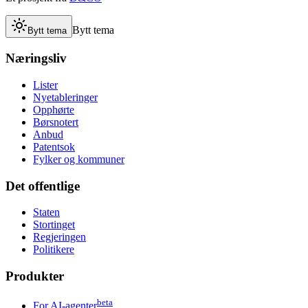
Bytt tema
Bytt tema
Næringsliv
Lister
Nyetableringer
Opphørte
Børsnotert
Anbud
Patentsok
Fylker og kommuner
Det offentlige
Staten
Stortinget
Regjeringen
Politikere
Produkter
beta
For AI-agenter