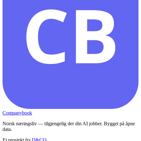
CB
Companybook
Norsk næringsliv — tilgjengelig der din AI jobber. Bygget på åpne
data.
Et prosjekt fra
D&CO