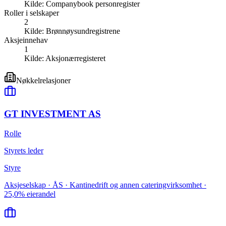
Kilde:
Companybook personregister
Roller i selskaper
2
Kilde:
Brønnøysundregistrene
Aksjeinnehav
1
Kilde:
Aksjonærregisteret
Nøkkelrelasjoner
GT INVESTMENT AS
Rolle
Styrets leder
Styre
Aksjeselskap · ÅS · Kantinedrift og annen cateringvirksomhet ·
25,0% eierandel