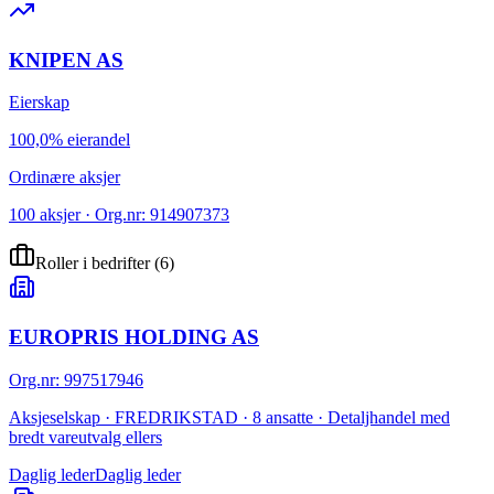
KNIPEN AS
Eierskap
100,0% eierandel
Ordinære aksjer
100 aksjer · Org.nr: 914907373
Roller i bedrifter
(
6
)
EUROPRIS HOLDING AS
Org.nr
:
997517946
Aksjeselskap · FREDRIKSTAD · 8 ansatte · Detaljhandel med
bredt vareutvalg ellers
Daglig leder
Daglig leder