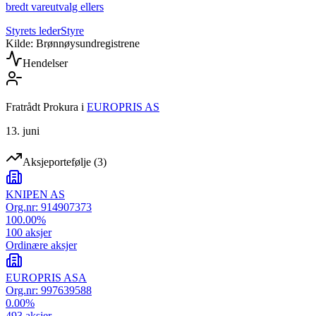
bredt vareutvalg ellers
Styrets leder
Styre
Kilde: Brønnøysundregistrene
Hendelser
Fratrådt Prokura
i
EUROPRIS AS
13. juni
Aksjeportefølje
(
3
)
KNIPEN AS
Org.nr:
914907373
100.00
%
100
aksjer
Ordinære aksjer
EUROPRIS ASA
Org.nr:
997639588
0.00
%
493
aksjer