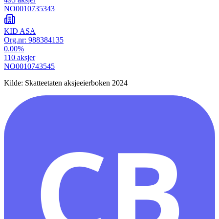
NO0010735343
KID ASA
Org.nr:
988384135
0.00
%
110
aksjer
NO0010743545
Kilde: Skatteetaten aksjeeierboken 2024
CB