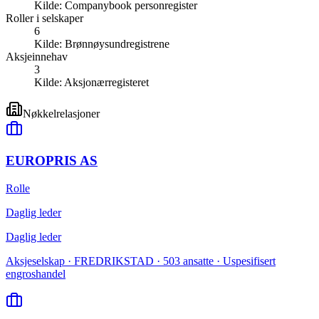
Kilde:
Companybook personregister
Roller i selskaper
6
Kilde:
Brønnøysundregistrene
Aksjeinnehav
3
Kilde:
Aksjonærregisteret
Nøkkelrelasjoner
EUROPRIS AS
Rolle
Daglig leder
Daglig leder
Aksjeselskap · FREDRIKSTAD · 503 ansatte · Uspesifisert
engroshandel