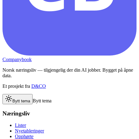
Companybook
Norsk næringsliv — tilgjengelig der din AI jobber. Bygget på åpne
data.
Et prosjekt fra
D&CO
Bytt tema
Bytt tema
Næringsliv
Lister
Nyetableringer
Opphørte