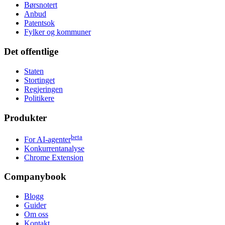
Børsnotert
Anbud
Patentsok
Fylker og kommuner
Det offentlige
Staten
Stortinget
Regjeringen
Politikere
Produkter
beta
For AI-agenter
Konkurrentanalyse
Chrome Extension
Companybook
Blogg
Guider
Om oss
Kontakt