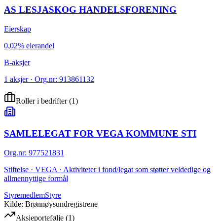
AS LESJASKOG HANDELSFORENING
Eierskap
0,02% eierandel
B-aksjer
1 aksjer · Org.nr: 913861132
Roller i bedrifter
(
1
)
SAMLELEGAT FOR VEGA KOMMUNE STI
Org.nr
:
977521831
Stiftelse · VEGA · Aktiviteter i fond/legat som støtter veldedige og
allmennyttige formål
Styremedlem
Styre
Kilde: Brønnøysundregistrene
Aksjeportefølje
(
1
)