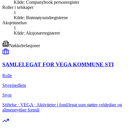
Kilde:
Companybook personregister
Roller i selskaper
1
Kilde:
Brønnøysundregistrene
Aksjeinnehav
1
Kilde:
Aksjonærregisteret
Nøkkelrelasjoner
SAMLELEGAT FOR VEGA KOMMUNE STI
Rolle
Styremedlem
Styre
Stiftelse · VEGA · Aktiviteter i fond/legat som støtter veldedige og
allmennyttige formål