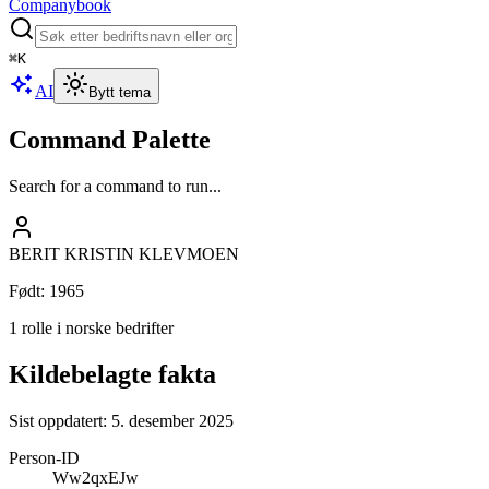
Companybook
⌘
K
AI
Bytt tema
Command Palette
Search for a command to run...
BERIT KRISTIN KLEVMOEN
Født
:
1965
1 rolle i norske bedrifter
Kildebelagte fakta
Sist oppdatert:
5. desember 2025
Person-ID
Ww2qxEJw