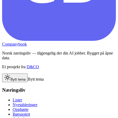
Companybook
Norsk næringsliv — tilgjengelig der din AI jobber. Bygget på åpne
data.
Et prosjekt fra
D&CO
Bytt tema
Bytt tema
Næringsliv
Lister
Nyetableringer
Opphørte
Børsnotert