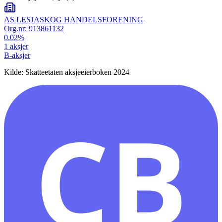
AS LESJASKOG HANDELSFORENING
Org.nr:
913861132
0.02
%
1
aksjer
B-aksjer
Kilde: Skatteetaten aksjeeierboken 2024
CB