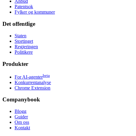
Anbud
Patentsok
Fylker og kommuner
Det offentlige
Staten
Stortinget
Regjeringen
Politikere
Produkter
beta
For AI-agenter
Konkurrentanalyse
Chrome Extension
Companybook
Blogg
Guider
Om oss
Kontakt