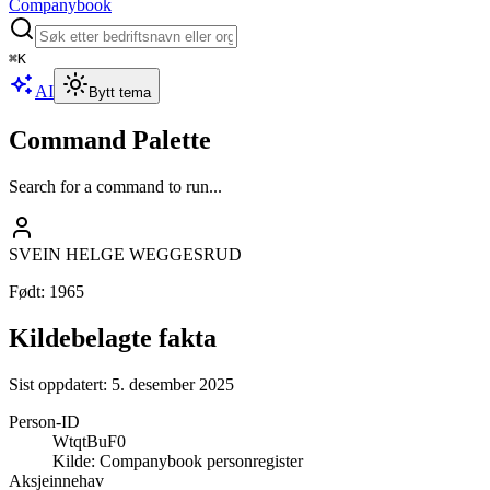
Companybook
⌘
K
AI
Bytt tema
Command Palette
Search for a command to run...
SVEIN HELGE WEGGESRUD
Født
:
1965
Kildebelagte fakta
Sist oppdatert:
5. desember 2025
Person-ID
WtqtBuF0
Kilde:
Companybook personregister
Aksjeinnehav