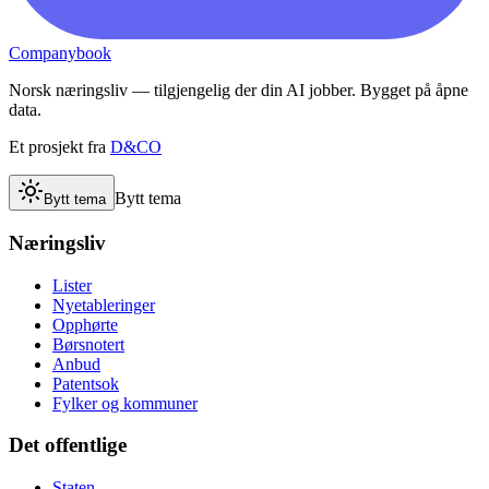
Companybook
Norsk næringsliv — tilgjengelig der din AI jobber. Bygget på åpne
data.
Et prosjekt fra
D&CO
Bytt tema
Bytt tema
Næringsliv
Lister
Nyetableringer
Opphørte
Børsnotert
Anbud
Patentsok
Fylker og kommuner
Det offentlige
Staten