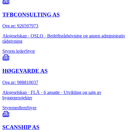
TFBCONSULTING AS
Org.nr
:
926597973
Aksjeselskap · OSLO · Bedriftsrådgivning og annen administrativ
rådgivning
Styrets leder
Styre
HØGEVARDE AS
Org.nr
:
988810037
Aksjeselskap · FLÅ · 6 ansatte · Utvikling og salg av
byggeprosjekter
Styremedlem
Styre
SCANSHIP AS