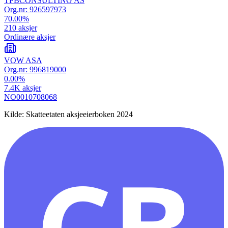
TFBCONSULTING AS
Org.nr:
926597973
70.00
%
210
aksjer
Ordinære aksjer
VOW ASA
Org.nr:
996819000
0.00
%
7.4K
aksjer
NO0010708068
Kilde: Skatteetaten aksjeeierboken 2024
CB