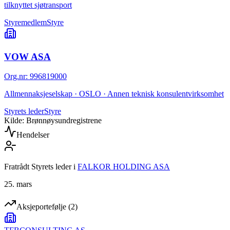
tilknyttet sjøtransport
Styremedlem
Styre
VOW ASA
Org.nr
:
996819000
Allmennaksjeselskap · OSLO · Annen teknisk konsulentvirksomhet
Styrets leder
Styre
Kilde: Brønnøysundregistrene
Hendelser
Fratrådt Styrets leder
i
FALKOR HOLDING ASA
25. mars
Aksjeportefølje
(
2
)