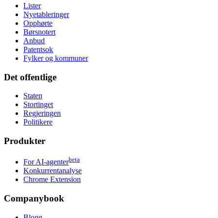
Lister
Nyetableringer
Opphørte
Børsnotert
Anbud
Patentsok
Fylker og kommuner
Det offentlige
Staten
Stortinget
Regjeringen
Politikere
Produkter
beta
For AI-agenter
Konkurrentanalyse
Chrome Extension
Companybook
Blogg