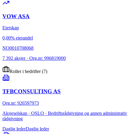
VOW ASA
Eierskap
0,00% eierandel
NO0010708068
7 392 aksjer · Org.nr: 996819000
Roller i bedrifter
(
7
)
TFBCONSULTING AS
Org.nr
:
926597973
Aksjeselskap · OSLO · Bedriftsrådgivning og annen administrativ
rådgivning
Daglig leder
Daglig leder