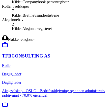
Kilde:
Companybook personregister
Roller i selskaper
7
Kilde:
Brønnøysundregistrene
Aksjeinnehav
2
Kilde:
Aksjonærregisteret
Nøkkelrelasjoner
TFBCONSULTING AS
Rolle
Daglig leder
Daglig leder
Aksjeselskap · OSLO · Bedriftsrådgivning og annen administrativ
rådgivning · 70,0% eierandel