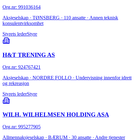
Org.nr
:
991036164
Aksjeselskap · TØNSBERG · 110 ansatte · Annen teknisk
konsulentvirksomhet
Styrets leder
Styre
H&T TRENING AS
Org.nr
:
924767421
Aksjeselskap · NORDRE FOLLO · Undervisning innenfor idrett
og rekreasjon
Styrets leder
Styre
WILH. WILHELMSEN HOLDING ASA
Org.nr
:
995277905
Allmennaksjeselskap · BÆRUM · 30 ansatte · Andre tjenester