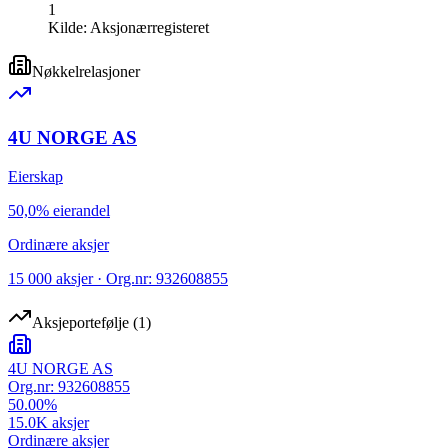
1
Kilde:
Aksjonærregisteret
Nøkkelrelasjoner
4U NORGE AS
Eierskap
50,0% eierandel
Ordinære aksjer
15 000 aksjer · Org.nr: 932608855
Aksjeportefølje
(
1
)
4U NORGE AS
Org.nr:
932608855
50.00
%
15.0K
aksjer
Ordinære aksjer