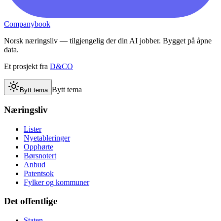
Companybook
Norsk næringsliv — tilgjengelig der din AI jobber. Bygget på åpne
data.
Et prosjekt fra
D&CO
Bytt tema
Bytt tema
Næringsliv
Lister
Nyetableringer
Opphørte
Børsnotert
Anbud
Patentsok
Fylker og kommuner
Det offentlige
Staten