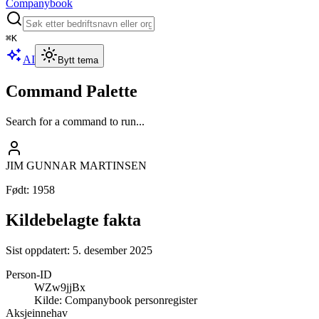
Companybook
⌘
K
AI
Bytt tema
Command Palette
Search for a command to run...
JIM GUNNAR MARTINSEN
Født
:
1958
Kildebelagte fakta
Sist oppdatert:
5. desember 2025
Person-ID
WZw9jjBx
Kilde:
Companybook personregister
Aksjeinnehav