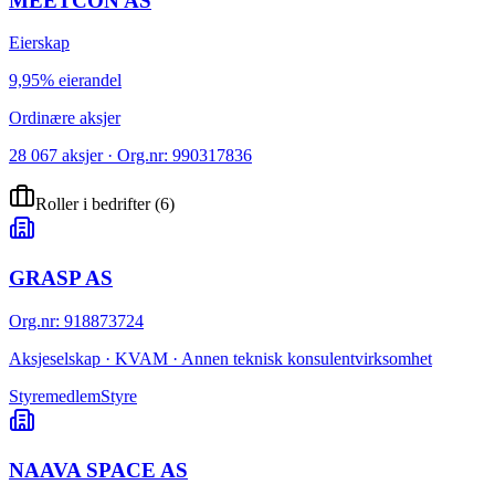
MEETCON AS
Eierskap
9,95% eierandel
Ordinære aksjer
28 067 aksjer · Org.nr: 990317836
Roller i bedrifter
(
6
)
GRASP AS
Org.nr
:
918873724
Aksjeselskap · KVAM · Annen teknisk konsulentvirksomhet
Styremedlem
Styre
NAAVA SPACE AS