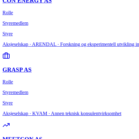
CON ENERGY AS
Rolle
Styremedlem
Styre
Aksjeselskap · ARENDAL · Forskning og eksperimentell utvikling in
GRASP AS
Rolle
Styremedlem
Styre
Aksjeselskap · KVAM · Annen teknisk konsulentvirksomhet