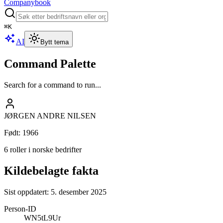
Companybook
⌘
K
AI
Bytt tema
Command Palette
Search for a command to run...
JØRGEN ANDRE NILSEN
Født
:
1966
6 roller i norske bedrifter
Kildebelagte fakta
Sist oppdatert:
5. desember 2025
Person-ID
WN5tL9Ur