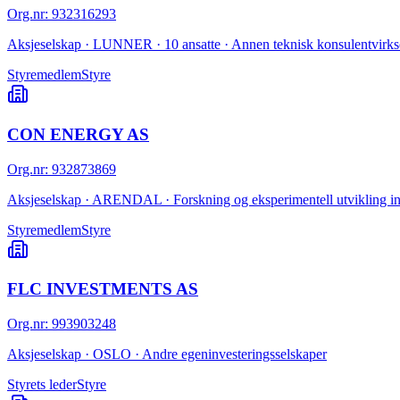
Org.nr
:
932316293
Aksjeselskap · LUNNER · 10 ansatte · Annen teknisk konsulentvirk
Styremedlem
Styre
CON ENERGY AS
Org.nr
:
932873869
Aksjeselskap · ARENDAL · Forskning og eksperimentell utvikling in
Styremedlem
Styre
FLC INVESTMENTS AS
Org.nr
:
993903248
Aksjeselskap · OSLO · Andre egeninvesteringsselskaper
Styrets leder
Styre