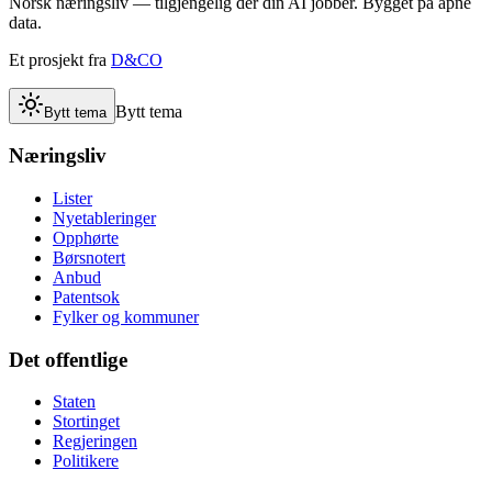
Norsk næringsliv — tilgjengelig der din AI jobber. Bygget på åpne
data.
Et prosjekt fra
D&CO
Bytt tema
Bytt tema
Næringsliv
Lister
Nyetableringer
Opphørte
Børsnotert
Anbud
Patentsok
Fylker og kommuner
Det offentlige
Staten
Stortinget
Regjeringen
Politikere