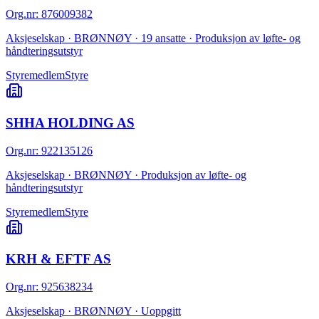
Org.nr
:
876009382
Aksjeselskap · BRØNNØY · 19 ansatte · Produksjon av løfte- og
håndteringsutstyr
Styremedlem
Styre
SHHA HOLDING AS
Org.nr
:
922135126
Aksjeselskap · BRØNNØY · Produksjon av løfte- og
håndteringsutstyr
Styremedlem
Styre
KRH & EFTF AS
Org.nr
:
925638234
Aksjeselskap · BRØNNØY · Uoppgitt