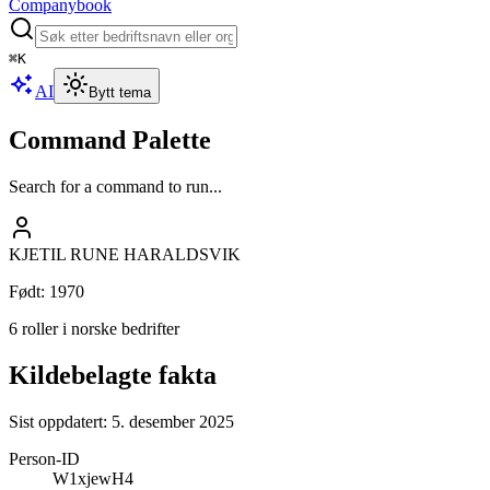
Companybook
⌘
K
AI
Bytt tema
Command Palette
Search for a command to run...
KJETIL RUNE HARALDSVIK
Født
:
1970
6 roller i norske bedrifter
Kildebelagte fakta
Sist oppdatert:
5. desember 2025
Person-ID
W1xjewH4