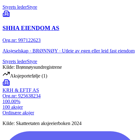
Styrets leder
Styre
SHHA EIENDOM AS
Org.nr
:
997122623
Aksjeselskap · BRØNNØY · Utleie av egen eller leid fast eiendom
Styrets leder
Styre
Kilde: Brønnøysundregistrene
Aksjeportefølje
(
1
)
KRH & EFTF AS
Org.nr:
925638234
100.00
%
100
aksjer
Ordinære aksjer
Kilde: Skatteetaten aksjeeierboken 2024