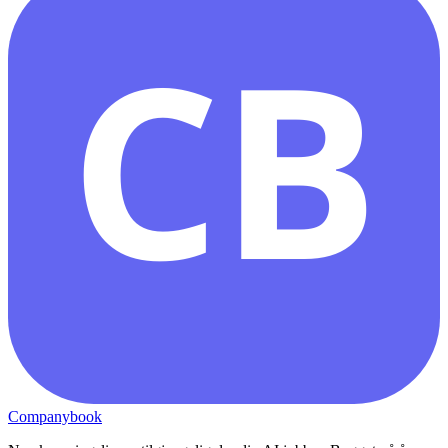
CB
Companybook