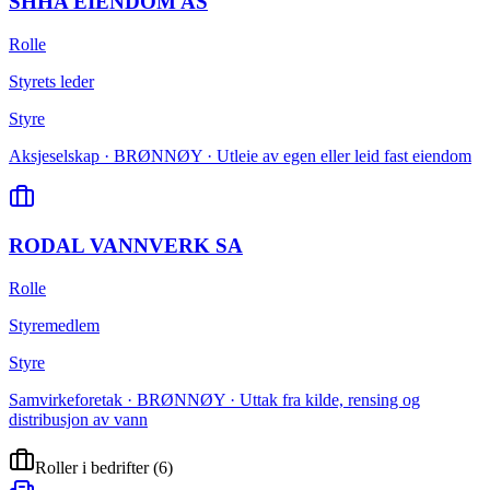
SHHA EIENDOM AS
Rolle
Styrets leder
Styre
Aksjeselskap · BRØNNØY · Utleie av egen eller leid fast eiendom
RODAL VANNVERK SA
Rolle
Styremedlem
Styre
Samvirkeforetak · BRØNNØY · Uttak fra kilde, rensing og
distribusjon av vann
Roller i bedrifter
(
6
)