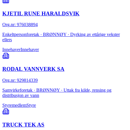
KJETIL RUNE HARALDSVIK
Org.nr
:
976038894
Enkeltpersonforetak · BRØNNØY · Dyrking av ettårige vekster
ellers
Innehaver
Innehaver
RODAL VANNVERK SA
Org.nr
:
929814339
Samvirkeforetak · BRØNNØY · Uttak fra kilde, rensing og
distribusjon av vann
Styremedlem
Styre
TRUCK TEK AS