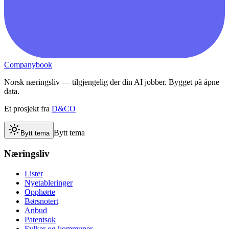
Companybook
Norsk næringsliv — tilgjengelig der din AI jobber. Bygget på åpne
data.
Et prosjekt fra
D&CO
Bytt tema
Bytt tema
Næringsliv
Lister
Nyetableringer
Opphørte
Børsnotert
Anbud
Patentsok
Fylker og kommuner