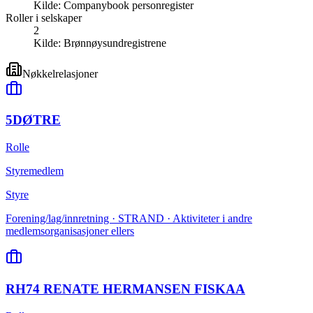
Kilde:
Companybook personregister
Roller i selskaper
2
Kilde:
Brønnøysundregistrene
Nøkkelrelasjoner
5DØTRE
Rolle
Styremedlem
Styre
Forening/lag/innretning · STRAND · Aktiviteter i andre
medlemsorganisasjoner ellers
RH74 RENATE HERMANSEN FISKAA