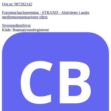
Org.nr
:
987282142
Forening/lag/innretning · STRAND · Aktiviteter i andre
medlemsorganisasjoner ellers
Styremedlem
Styre
Kilde: Brønnøysundregistrene
CB