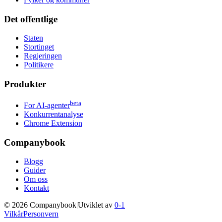
Det offentlige
Staten
Stortinget
Regjeringen
Politikere
Produkter
beta
For AI-agenter
Konkurrentanalyse
Chrome Extension
Companybook
Blogg
Guider
Om oss
Kontakt
©
2026
Companybook
|
Utviklet av
0-1
Vilkår
Personvern