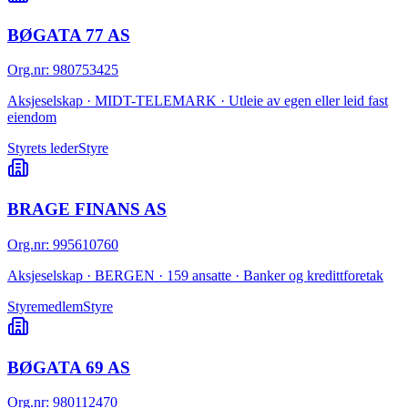
BØGATA 77 AS
Org.nr
:
980753425
Aksjeselskap · MIDT-TELEMARK · Utleie av egen eller leid fast
eiendom
Styrets leder
Styre
BRAGE FINANS AS
Org.nr
:
995610760
Aksjeselskap · BERGEN · 159 ansatte · Banker og kredittforetak
Styremedlem
Styre
BØGATA 69 AS
Org.nr
:
980112470