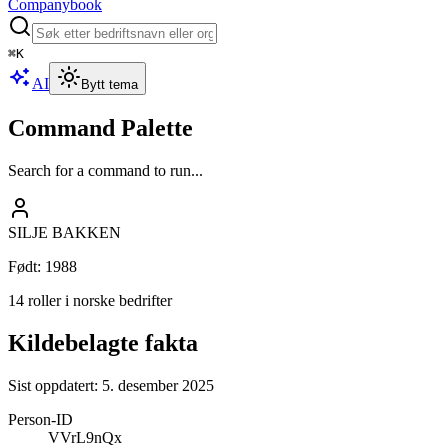
Companybook
⌘
K
AI
Bytt tema
Command Palette
Search for a command to run...
SILJE BAKKEN
Født
:
1988
14 roller i norske bedrifter
Kildebelagte fakta
Sist oppdatert:
5. desember 2025
Person-ID
VVrL9nQx