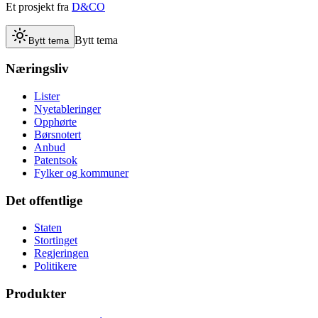
Et prosjekt fra
D&CO
Bytt tema
Bytt tema
Næringsliv
Lister
Nyetableringer
Opphørte
Børsnotert
Anbud
Patentsok
Fylker og kommuner
Det offentlige
Staten
Stortinget
Regjeringen
Politikere
Produkter