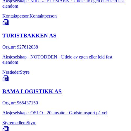
Aksjeselskap · MIDT-TELEMARK · Utleie av egen eller leid fast
eiendom
Kontaktperson
Kontaktperson
TURISTBAKKEN AS
Org.nr
:
927612038
Aksjeselskap · NOTODDEN · Utleie av egen eller leid fast
eiendom
Nestleder
Styre
BAMA LOGISTIKK AS
Org.nr
:
965437150
Aksjeselskap · OSLO · 20 ansatte · Godstransport på vei
Styremedlem
Styre