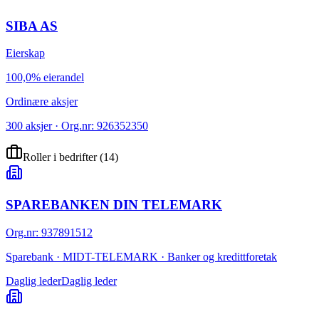
SIBA AS
Eierskap
100,0% eierandel
Ordinære aksjer
300 aksjer · Org.nr: 926352350
Roller i bedrifter
(
14
)
SPAREBANKEN DIN TELEMARK
Org.nr
:
937891512
Sparebank · MIDT-TELEMARK · Banker og kredittforetak
Daglig leder
Daglig leder