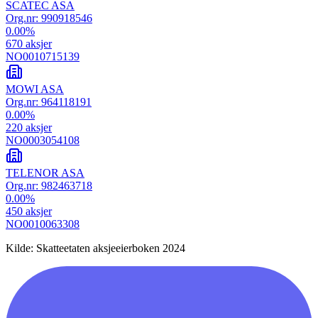
SCATEC ASA
Org.nr:
990918546
0.00
%
670
aksjer
NO0010715139
MOWI ASA
Org.nr:
964118191
0.00
%
220
aksjer
NO0003054108
TELENOR ASA
Org.nr:
982463718
0.00
%
450
aksjer
NO0010063308
Kilde: Skatteetaten aksjeeierboken 2024