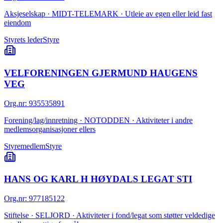
Aksjeselskap · MIDT-TELEMARK · Utleie av egen eller leid fast
eiendom
Styrets leder
Styre
VELFORENINGEN GJERMUND HAUGENS
VEG
Org.nr
:
935535891
Forening/lag/innretning · NOTODDEN · Aktiviteter i andre
medlemsorganisasjoner ellers
Styremedlem
Styre
HANS OG KARL H HØYDALS LEGAT STI
Org.nr
:
977185122
Stiftelse · SELJORD · Aktiviteter i fond/legat som støtter veldedige