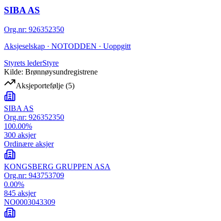
SIBA AS
Org.nr
:
926352350
Aksjeselskap · NOTODDEN · Uoppgitt
Styrets leder
Styre
Kilde: Brønnøysundregistrene
Aksjeportefølje
(
5
)
SIBA AS
Org.nr:
926352350
100.00
%
300
aksjer
Ordinære aksjer
KONGSBERG GRUPPEN ASA
Org.nr:
943753709
0.00
%
845
aksjer
NO0003043309