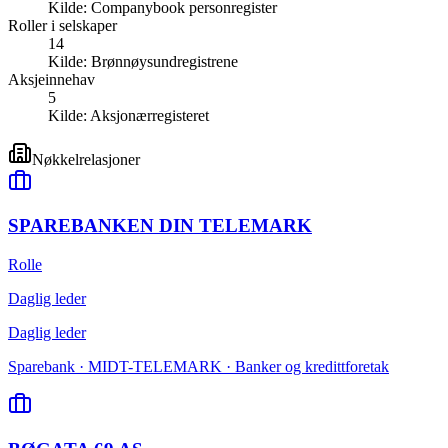
Kilde:
Companybook personregister
Roller i selskaper
14
Kilde:
Brønnøysundregistrene
Aksjeinnehav
5
Kilde:
Aksjonærregisteret
Nøkkelrelasjoner
SPAREBANKEN DIN TELEMARK
Rolle
Daglig leder
Daglig leder
Sparebank · MIDT-TELEMARK · Banker og kredittforetak