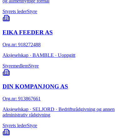
og allmennyttige formål
Styrets leder
Styre
EIKA FEEDER AS
Org.nr
:
918272488
Aksjeselskap · BAMBLE · Uoppgitt
Styremedlem
Styre
DIN KOMPANJONG AS
Org.nr
:
913867661
Aksjeselskap · SELJORD · Bedriftsrådgivning og annen
administrativ rådgivning
Styrets leder
Styre