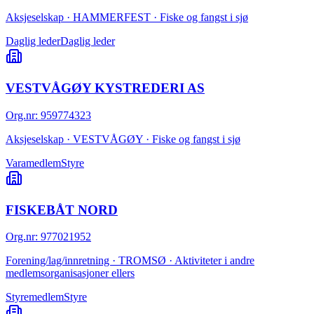
Aksjeselskap · HAMMERFEST · Fiske og fangst i sjø
Daglig leder
Daglig leder
VESTVÅGØY KYSTREDERI AS
Org.nr
:
959774323
Aksjeselskap · VESTVÅGØY · Fiske og fangst i sjø
Varamedlem
Styre
FISKEBÅT NORD
Org.nr
:
977021952
Forening/lag/innretning · TROMSØ · Aktiviteter i andre
medlemsorganisasjoner ellers
Styremedlem
Styre