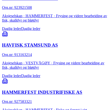
Org.nr
:
923921508
Aksjeselskap · HAMMERFEST · Frysing og videre bearbeiding av
fisk, skalldyr og bløtdyr
Daglig leder
Daglig leder
HAVFISK STAMSUND AS
Org.nr
:
913163214
Aksjeselskap · VESTVÅGØY · Frysing og videre bearbeiding av
fisk, skalldyr og bløtdyr
Daglig leder
Daglig leder
HAMMERFEST INDUSTRIFISKE AS
Org.nr
:
927583321
Aksjeselskap · HAMMERFEST · Fiske og fangst i sjø