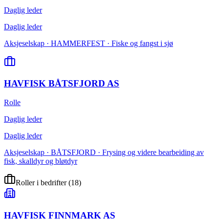
Daglig leder
Daglig leder
Aksjeselskap · HAMMERFEST · Fiske og fangst i sjø
HAVFISK BÅTSFJORD AS
Rolle
Daglig leder
Daglig leder
Aksjeselskap · BÅTSFJORD · Frysing og videre bearbeiding av
fisk, skalldyr og bløtdyr
Roller i bedrifter
(
18
)
HAVFISK FINNMARK AS