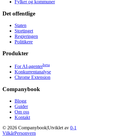
Fylker og kommuner
Det offentlige
Staten
Stortinget
Regjeringen
Politikere
Produkter
beta
For AI-agenter
Konkurrentanalyse
Chrome Extension
Companybook
Blogg
Guider
Om oss
Kontakt
©
2026
Companybook
|
Utviklet av
0-1
Vilkår
Personvern