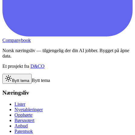
Companybook
Norsk næringsliv — tilgjengelig der din AI jobber. Bygget på åpne
data.
Et prosjekt fra
D&CO
Bytt tema
Bytt tema
Næringsliv
Lister
Nyetableringer
Opphørte
Børsnotert
Anbud
Patentsok