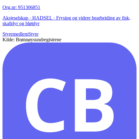
Org.nr
:
951306851
Aksjeselskap · HADSEL · Frysing og videre bearbeiding av fisk,
skalldyr og bløtdyr
Styremedlem
Styre
Kilde: Brønnøysundregistrene
CB