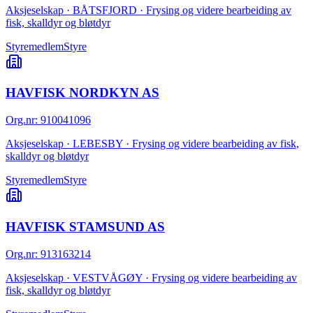
Aksjeselskap · BÅTSFJORD · Frysing og videre bearbeiding av
fisk, skalldyr og bløtdyr
Styremedlem
Styre
HAVFISK NORDKYN AS
Org.nr
:
910041096
Aksjeselskap · LEBESBY · Frysing og videre bearbeiding av fisk,
skalldyr og bløtdyr
Styremedlem
Styre
HAVFISK STAMSUND AS
Org.nr
:
913163214
Aksjeselskap · VESTVÅGØY · Frysing og videre bearbeiding av
fisk, skalldyr og bløtdyr