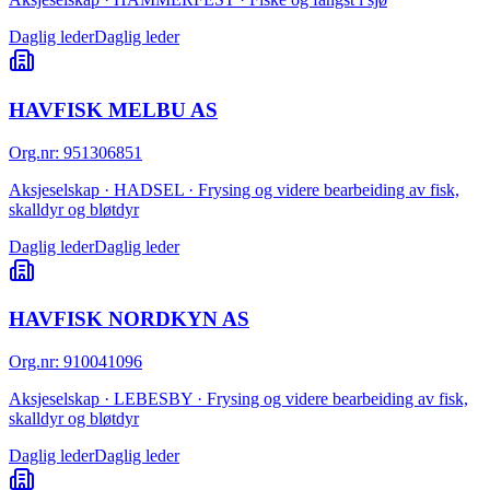
Daglig leder
Daglig leder
HAVFISK MELBU AS
Org.nr
:
951306851
Aksjeselskap · HADSEL · Frysing og videre bearbeiding av fisk,
skalldyr og bløtdyr
Daglig leder
Daglig leder
HAVFISK NORDKYN AS
Org.nr
:
910041096
Aksjeselskap · LEBESBY · Frysing og videre bearbeiding av fisk,
skalldyr og bløtdyr
Daglig leder
Daglig leder