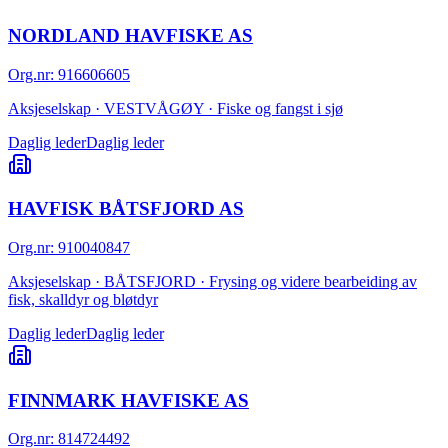
NORDLAND HAVFISKE AS
Org.nr
:
916606605
Aksjeselskap · VESTVÅGØY · Fiske og fangst i sjø
Daglig leder
Daglig leder
HAVFISK BÅTSFJORD AS
Org.nr
:
910040847
Aksjeselskap · BÅTSFJORD · Frysing og videre bearbeiding av
fisk, skalldyr og bløtdyr
Daglig leder
Daglig leder
FINNMARK HAVFISKE AS
Org.nr
:
814724492