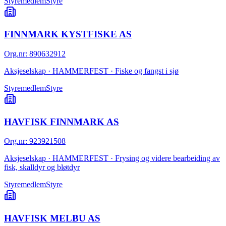
Styremedlem
Styre
FINNMARK KYSTFISKE AS
Org.nr
:
890632912
Aksjeselskap · HAMMERFEST · Fiske og fangst i sjø
Styremedlem
Styre
HAVFISK FINNMARK AS
Org.nr
:
923921508
Aksjeselskap · HAMMERFEST · Frysing og videre bearbeiding av
fisk, skalldyr og bløtdyr
Styremedlem
Styre
HAVFISK MELBU AS