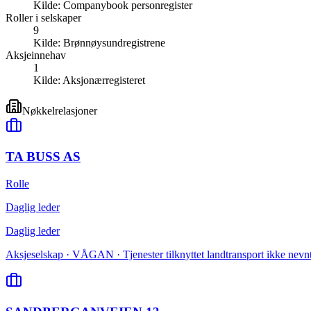
Kilde:
Companybook personregister
Roller i selskaper
9
Kilde:
Brønnøysundregistrene
Aksjeinnehav
1
Kilde:
Aksjonærregisteret
Nøkkelrelasjoner
TA BUSS AS
Rolle
Daglig leder
Daglig leder
Aksjeselskap · VÅGAN · Tjenester tilknyttet landtransport ikke nevnt