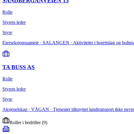
SANDBERGANVEIEN 13
Rolle
Styrets leder
Styre
Eierseksjonssameie · SALANGEN · Aktiviteter i borettslag og boligs
TA BUSS AS
Rolle
Styrets leder
Styre
Aksjeselskap · VÅGAN · Tjenester tilknyttet landtransport ikke nevnt
Roller i bedrifter
(
9
)