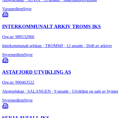
Varamedlem
Styre
INTERKOMMUNALT ARKIV TROMS IKS
Org.nr
:
989532960
Interkommunalt selskap · TROMSØ · 12 ansatte · Drift av arkiver
Styremedlem
Styre
ASTAFJORD UTVIKLING AS
Org.nr
:
990463522
Aksjeselskap · SALANGEN · 9 ansatte · Utvikling og salg av byggep
Styremedlem
Styre
SENJA AVFALL IKS