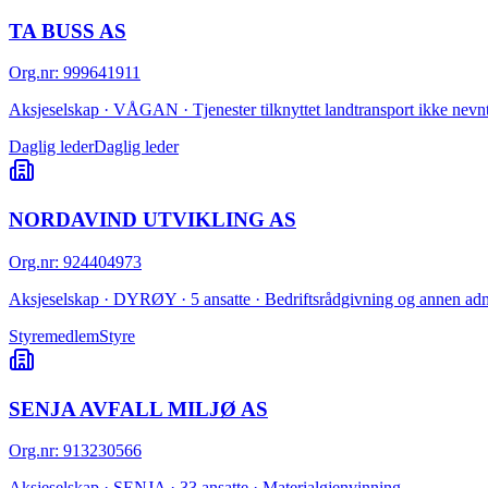
TA BUSS AS
Org.nr
:
999641911
Aksjeselskap · VÅGAN · Tjenester tilknyttet landtransport ikke nevnt
Daglig leder
Daglig leder
NORDAVIND UTVIKLING AS
Org.nr
:
924404973
Aksjeselskap · DYRØY · 5 ansatte · Bedriftsrådgivning og annen adm
Styremedlem
Styre
SENJA AVFALL MILJØ AS
Org.nr
:
913230566
Aksjeselskap · SENJA · 33 ansatte · Materialgjenvinning