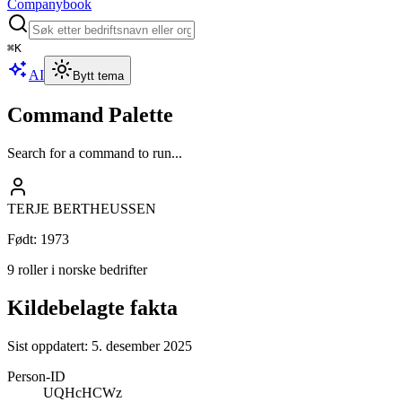
Companybook
⌘
K
AI
Bytt tema
Command Palette
Search for a command to run...
TERJE BERTHEUSSEN
Født
:
1973
9 roller i norske bedrifter
Kildebelagte fakta
Sist oppdatert:
5. desember 2025
Person-ID
UQHcHCWz