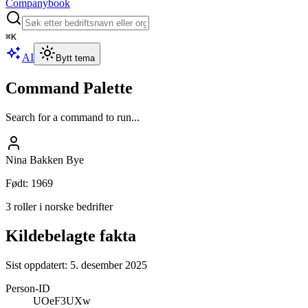
Companybook
⌘
K
AI
Bytt tema
Command Palette
Search for a command to run...
Nina Bakken Bye
Født
:
1969
3 roller i norske bedrifter
Kildebelagte fakta
Sist oppdatert:
5. desember 2025
Person-ID
UOeF3UXw