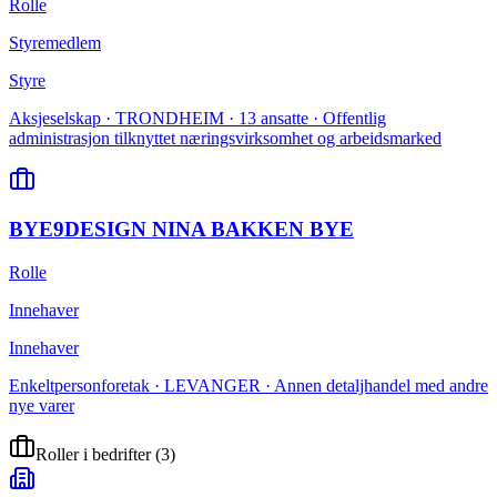
Rolle
Styremedlem
Styre
Aksjeselskap · TRONDHEIM · 13 ansatte · Offentlig
administrasjon tilknyttet næringsvirksomhet og arbeidsmarked
BYE9DESIGN NINA BAKKEN BYE
Rolle
Innehaver
Innehaver
Enkeltpersonforetak · LEVANGER · Annen detaljhandel med andre
nye varer
Roller i bedrifter
(
3
)