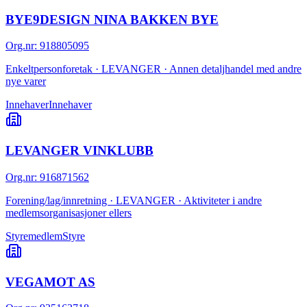
BYE9DESIGN NINA BAKKEN BYE
Org.nr
:
918805095
Enkeltpersonforetak · LEVANGER · Annen detaljhandel med andre
nye varer
Innehaver
Innehaver
LEVANGER VINKLUBB
Org.nr
:
916871562
Forening/lag/innretning · LEVANGER · Aktiviteter i andre
medlemsorganisasjoner ellers
Styremedlem
Styre
VEGAMOT AS