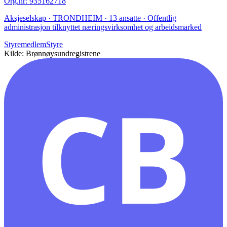
Org.nr
:
935162718
Aksjeselskap · TRONDHEIM · 13 ansatte · Offentlig
administrasjon tilknyttet næringsvirksomhet og arbeidsmarked
Styremedlem
Styre
Kilde: Brønnøysundregistrene
CB