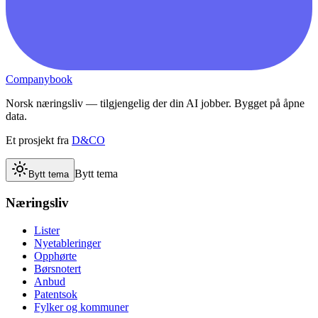
Companybook
Norsk næringsliv — tilgjengelig der din AI jobber. Bygget på åpne
data.
Et prosjekt fra
D&CO
Bytt tema
Bytt tema
Næringsliv
Lister
Nyetableringer
Opphørte
Børsnotert
Anbud
Patentsok
Fylker og kommuner