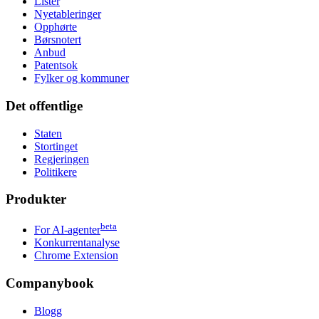
Lister
Nyetableringer
Opphørte
Børsnotert
Anbud
Patentsok
Fylker og kommuner
Det offentlige
Staten
Stortinget
Regjeringen
Politikere
Produkter
beta
For AI-agenter
Konkurrentanalyse
Chrome Extension
Companybook
Blogg