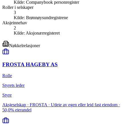
Kilde:
Companybook personregister
Roller i selskaper
3
Kilde:
Brønnøysundregistrene
Aksjeinnehav
2
Kilde:
Aksjonærregisteret
Nøkkelrelasjoner
FROSTA HAGEBY AS
Rolle
Styrets leder
Styre
Aksjeselskap · FROSTA · Utleie av egen eller leid fast eiendom ·
50,0% eierandel