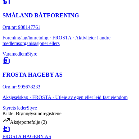
SMÅLAND BÅTFORENING
Org.nr
:
988147761
Forening/lag/innretning · FROSTA · Aktiviteter i andre
medlemsorganisasjoner ellers
Varamedlem
Styre
FROSTA HAGEBY AS
Org.nr
:
995678233
Aksjeselskap · FROSTA · Utleie av egen eller leid fast eiendom
Styrets leder
Styre
Kilde: Brønnøysundregistrene
Aksjeportefølje
(
2
)
FROSTA HAGEBY AS