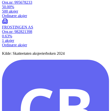
Org.nr:
995678233
50.00
%
500
aksjer
Ordinære aksjer
FROSTINGEN AS
Org.nr:
982821398
0.63
%
1
aksjer
Ordinære aksjer
Kilde: Skatteetaten aksjeeierboken 2024
CB