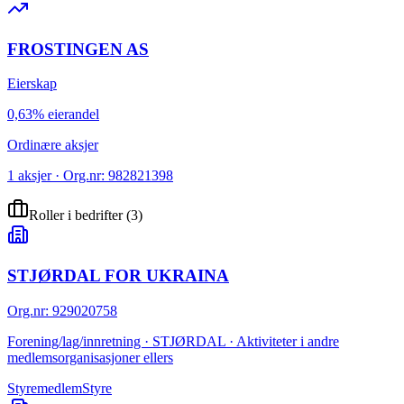
FROSTINGEN AS
Eierskap
0,63% eierandel
Ordinære aksjer
1 aksjer · Org.nr: 982821398
Roller i bedrifter
(
3
)
STJØRDAL FOR UKRAINA
Org.nr
:
929020758
Forening/lag/innretning · STJØRDAL · Aktiviteter i andre
medlemsorganisasjoner ellers
Styremedlem
Styre