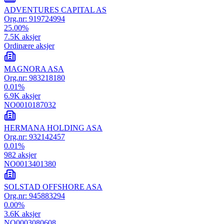
ADVENTURES CAPITAL AS
Org.nr:
919724994
25.00
%
7.5K
aksjer
Ordinære aksjer
MAGNORA ASA
Org.nr:
983218180
0.01
%
6.9K
aksjer
NO0010187032
HERMANA HOLDING ASA
Org.nr:
932142457
0.01
%
982
aksjer
NO0013401380
SOLSTAD OFFSHORE ASA
Org.nr:
945883294
0.00
%
3.6K
aksjer
NO0003080608