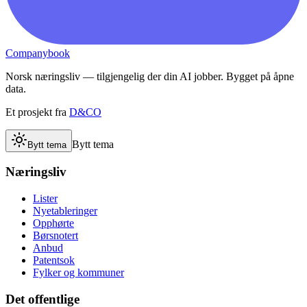
Companybook
Norsk næringsliv — tilgjengelig der din AI jobber. Bygget på åpne
data.
Et prosjekt fra
D&CO
Bytt tema
Bytt tema
Næringsliv
Lister
Nyetableringer
Opphørte
Børsnotert
Anbud
Patentsok
Fylker og kommuner
Det offentlige