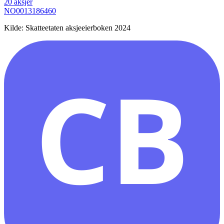
20
aksjer
NO0013186460
Kilde: Skatteetaten aksjeeierboken 2024
CB