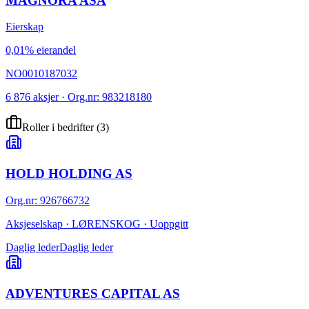
MAGNORA ASA
Eierskap
0,01% eierandel
NO0010187032
6 876 aksjer · Org.nr: 983218180
Roller i bedrifter
(
3
)
HOLD HOLDING AS
Org.nr
:
926766732
Aksjeselskap · LØRENSKOG · Uoppgitt
Daglig leder
Daglig leder
ADVENTURES CAPITAL AS