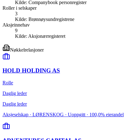
Kilde:
Companybook personregister
Roller i selskaper
3
Kilde:
Brønnøysundregistrene
Aksjeinnehav
9
Kilde:
Aksjonærregisteret
Nøkkelrelasjoner
HOLD HOLDING AS
Rolle
Daglig leder
Daglig leder
Aksjeselskap · LØRENSKOG · Uoppgitt · 100,0% eierandel