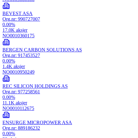
BEVEST ASA
Org.nr:
990727007
0.00
%
17.0K
aksjer
NO0010360175
BERGEN CARBON SOLUTIONS AS
Org.nr:
917453527
0.00
%
1.4K
aksjer
NO0010950249
REC SILICON HOLDINGS AS
Org.nr:
977258561
0.00
%
11.1K
aksjer
NO0010112675
ENSURGE MICROPOWER ASA
Org.nr:
889186232
0.00
%