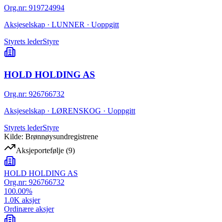
Org.nr
:
919724994
Aksjeselskap · LUNNER · Uoppgitt
Styrets leder
Styre
HOLD HOLDING AS
Org.nr
:
926766732
Aksjeselskap · LØRENSKOG · Uoppgitt
Styrets leder
Styre
Kilde: Brønnøysundregistrene
Aksjeportefølje
(
9
)
HOLD HOLDING AS
Org.nr:
926766732
100.00
%
1.0K
aksjer
Ordinære aksjer