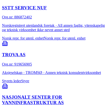
SSTT SERVICE NUF
Org.nr
:
886872402
Norskregistrert utenlandsk foretak · All annen faglig, vitenskapelig
og teknisk virksomhet ikke nevnt annet sted
Norsk repr. for utenl. enhet
Norsk repr. for utenl. enhet
TROVA AS
Org.nr
:
919656905
Aksjeselskap · TROMSØ · Annen teknisk konsulentvirksomhet
Styrets leder
Styre
NASJONALT SENTER FOR
VANNINFRASTRUKTUR AS