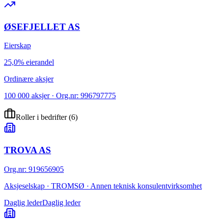
ØSEFJELLET AS
Eierskap
25,0% eierandel
Ordinære aksjer
100 000 aksjer · Org.nr: 996797775
Roller i bedrifter
(
6
)
TROVA AS
Org.nr
:
919656905
Aksjeselskap · TROMSØ · Annen teknisk konsulentvirksomhet
Daglig leder
Daglig leder