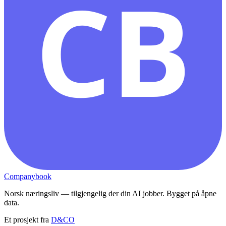
CB
Companybook
Norsk næringsliv — tilgjengelig der din AI jobber. Bygget på åpne
data.
Et prosjekt fra
D&CO