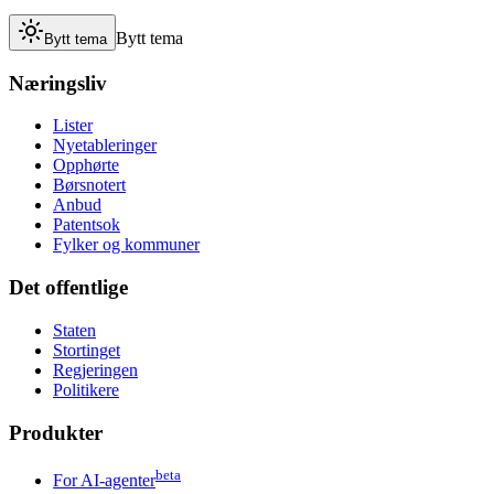
Bytt tema
Bytt tema
Næringsliv
Lister
Nyetableringer
Opphørte
Børsnotert
Anbud
Patentsok
Fylker og kommuner
Det offentlige
Staten
Stortinget
Regjeringen
Politikere
Produkter
beta
For AI-agenter