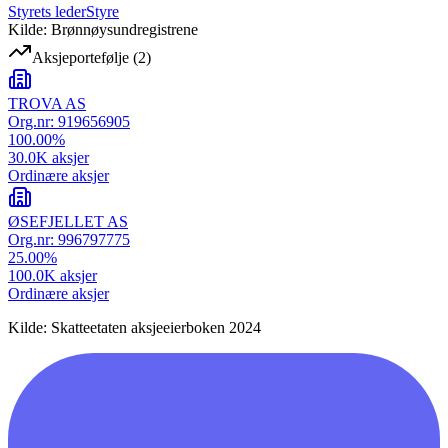
Styrets leder
Styre
Kilde: Brønnøysundregistrene
Aksjeportefølje
(
2
)
TROVA AS
Org.nr:
919656905
100.00
%
30.0K
aksjer
Ordinære aksjer
ØSEFJELLET AS
Org.nr:
996797775
25.00
%
100.0K
aksjer
Ordinære aksjer
Kilde: Skatteetaten aksjeeierboken 2024