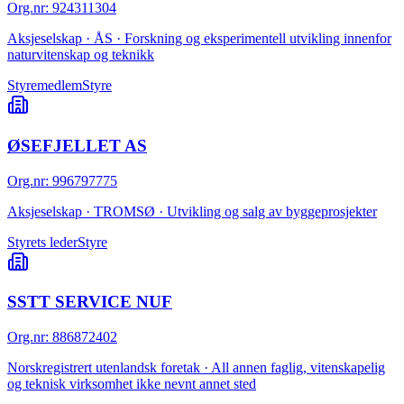
Org.nr
:
924311304
Aksjeselskap · ÅS · Forskning og eksperimentell utvikling innenfor
naturvitenskap og teknikk
Styremedlem
Styre
ØSEFJELLET AS
Org.nr
:
996797775
Aksjeselskap · TROMSØ · Utvikling og salg av byggeprosjekter
Styrets leder
Styre
SSTT SERVICE NUF
Org.nr
:
886872402
Norskregistrert utenlandsk foretak · All annen faglig, vitenskapelig
og teknisk virksomhet ikke nevnt annet sted