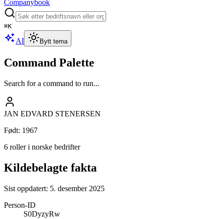
Companybook
⌘
K
AI
Bytt tema
Command Palette
Search for a command to run...
JAN EDVARD STENERSEN
Født
:
1967
6 roller i norske bedrifter
Kildebelagte fakta
Sist oppdatert:
5. desember 2025
Person-ID
S0DyzyRw