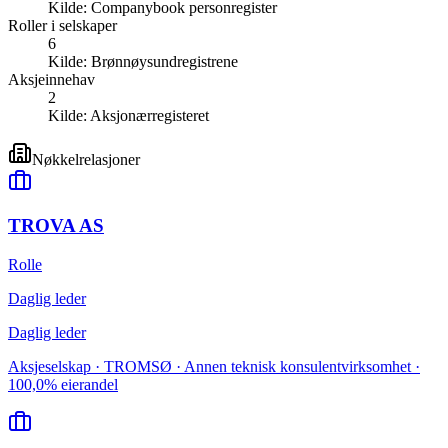
Kilde:
Companybook personregister
Roller i selskaper
6
Kilde:
Brønnøysundregistrene
Aksjeinnehav
2
Kilde:
Aksjonærregisteret
Nøkkelrelasjoner
TROVA AS
Rolle
Daglig leder
Daglig leder
Aksjeselskap · TROMSØ · Annen teknisk konsulentvirksomhet ·
100,0% eierandel