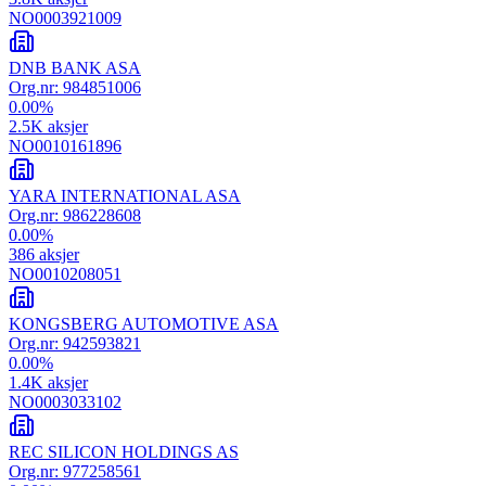
NO0003921009
DNB BANK ASA
Org.nr:
984851006
0.00
%
2.5K
aksjer
NO0010161896
YARA INTERNATIONAL ASA
Org.nr:
986228608
0.00
%
386
aksjer
NO0010208051
KONGSBERG AUTOMOTIVE ASA
Org.nr:
942593821
0.00
%
1.4K
aksjer
NO0003033102
REC SILICON HOLDINGS AS
Org.nr:
977258561