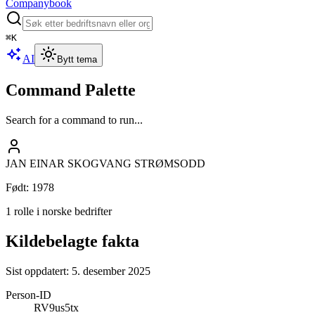
Companybook
⌘
K
AI
Bytt tema
Command Palette
Search for a command to run...
JAN EINAR SKOGVANG STRØMSODD
Født
:
1978
1 rolle i norske bedrifter
Kildebelagte fakta
Sist oppdatert:
5. desember 2025
Person-ID
RV9us5tx