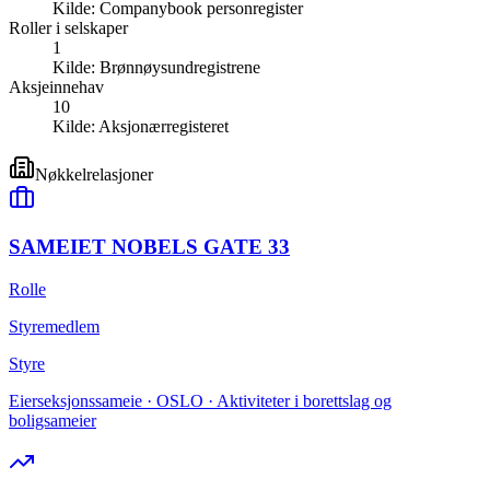
Kilde:
Companybook personregister
Roller i selskaper
1
Kilde:
Brønnøysundregistrene
Aksjeinnehav
10
Kilde:
Aksjonærregisteret
Nøkkelrelasjoner
SAMEIET NOBELS GATE 33
Rolle
Styremedlem
Styre
Eierseksjonssameie · OSLO · Aktiviteter i borettslag og
boligsameier