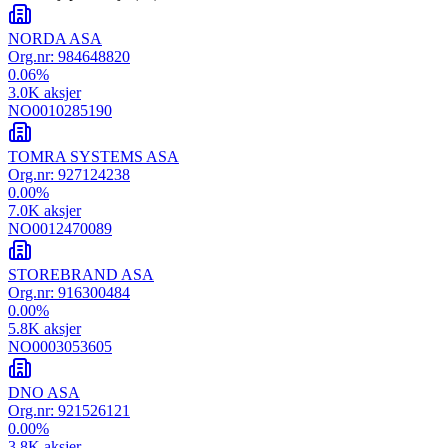
NORDA ASA
Org.nr:
984648820
0.06
%
3.0K
aksjer
NO0010285190
TOMRA SYSTEMS ASA
Org.nr:
927124238
0.00
%
7.0K
aksjer
NO0012470089
STOREBRAND ASA
Org.nr:
916300484
0.00
%
5.8K
aksjer
NO0003053605
DNO ASA
Org.nr:
921526121
0.00
%
3.8K
aksjer