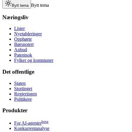
Bytt tema
Bytt tema
Næringsliv
Lister
Nyetableringer
Opphørte
Børsnotert
Anbud
Patentsok
Fylker og kommuner
Det offentlige
Staten
Stortinget
Regjeringen
Politikere
Produkter
beta
For AI-agenter
Konkurrentanalyse