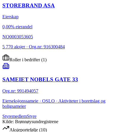
STOREBRAND ASA
Eierskap
0,00% eierandel
NO0003053605
5 770 aksjer · Org.nr: 916300484
Roller i bedrifter
(
1
)
SAMEIET NOBELS GATE 33
Org.nr
:
991494057
Eierseksjonssameie · OSLO · Aktiviteter i borettslag og
boligsameier
Styremedlem
Styre
Kilde: Brønnøysundregistrene
Aksjeportefølje
(
10
)