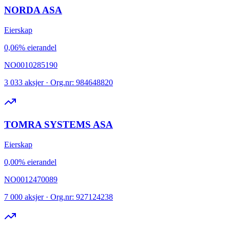
NORDA ASA
Eierskap
0,06% eierandel
NO0010285190
3 033 aksjer · Org.nr: 984648820
TOMRA SYSTEMS ASA
Eierskap
0,00% eierandel
NO0012470089
7 000 aksjer · Org.nr: 927124238