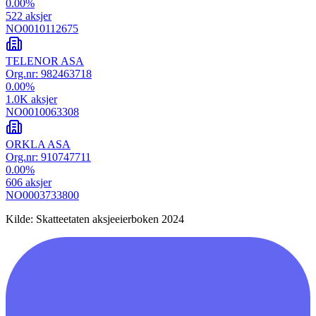
0.00
%
522
aksjer
NO0010112675
TELENOR ASA
Org.nr:
982463718
0.00
%
1.0K
aksjer
NO0010063308
ORKLA ASA
Org.nr:
910747711
0.00
%
606
aksjer
NO0003733800
Kilde: Skatteetaten aksjeeierboken 2024