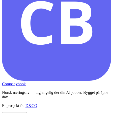
CB
Companybook
Norsk næringsliv — tilgjengelig der din AI jobber. Bygget på åpne
data.
Et prosjekt fra
D&CO