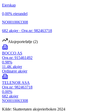
Eierskap
0,00% eierandel
NO0010063308
682 aksjer · Org.nr: 982463718
Aksjeportefølje
(
2
)
BOCCO AS
Org.nr:
915461492
0.98
%
11.4K
aksjer
Ordinære aksjer
TELENOR ASA
Org.nr:
982463718
0.00
%
682
aksjer
NO0010063308
Kilde: Skatteetaten aksjeeierboken 2024