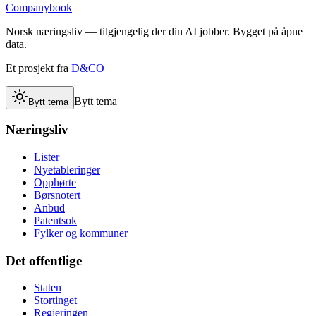
Companybook
Norsk næringsliv — tilgjengelig der din AI jobber. Bygget på åpne
data.
Et prosjekt fra
D&CO
Bytt tema
Bytt tema
Næringsliv
Lister
Nyetableringer
Opphørte
Børsnotert
Anbud
Patentsok
Fylker og kommuner
Det offentlige
Staten
Stortinget
Regjeringen