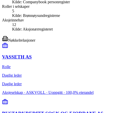
Kilde:
Companybook personregister
Roller i selskaper
5
Kilde:
Brønnøysundregistrene
Aksjeinnehav
12
Kilde:
Aksjonærregisteret
Nøkkelrelasjoner
VASSETH AS
Rolle
Daglig leder
Daglig leder
Aksjeselskap · ASKVOLL · Uoppgitt · 100,0% eierandel