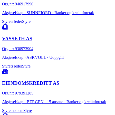
Org.nr
:
946917990
Aksjeselskap · SUNNFJORD · Banker og kredittforetak
Styrets leder
Styre
VASSETH AS
Org.nr
:
930973904
Aksjeselskap · ASKVOLL · Uoppgitt
Styrets leder
Styre
EIENDOMSKREDITT AS
Org.nr
:
979391285
Aksjeselskap · BERGEN · 15 ansatte · Banker og kredittforetak
Styremedlem
Styre