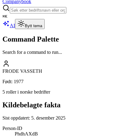
Companybook
⌘
K
AI
Bytt tema
Command Palette
Search for a command to run...
FRODE VASSETH
Født
:
1977
5 roller i norske bedrifter
Kildebelagte fakta
Sist oppdatert:
5. desember 2025
Person-ID
PhdhAXdB