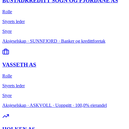
BUSTADKREDITT SOGN OG FJORDANE AS
Rolle
Styrets leder
Styre
Aksjeselskap · SUNNFJORD · Banker og kredittforetak
VASSETH AS
Rolle
Styrets leder
Styre
Aksjeselskap · ASKVOLL · Uoppgitt · 100,0% eierandel