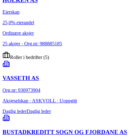
HOLKEN AS
Eierskap
25,0% eierandel
Ordinære aksjer
25 aksjer · Org.nr: 988885185
Roller i bedrifter
(
5
)
VASSETH AS
Org.nr
:
930973904
Aksjeselskap · ASKVOLL · Uoppgitt
Daglig leder
Daglig leder
BUSTADKREDITT SOGN OG FJORDANE AS