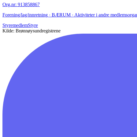
Org.nr
:
913858867
Forening/lag/innretning · BÆRUM · Aktiviteter i andre medlemsorgani
Styremedlem
Styre
Kilde: Brønnøysundregistrene