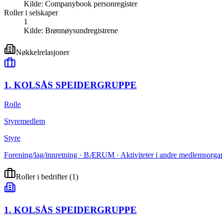
Kilde:
Companybook personregister
Roller i selskaper
1
Kilde:
Brønnøysundregistrene
Nøkkelrelasjoner
1. KOLSÅS SPEIDERGRUPPE
Rolle
Styremedlem
Styre
Forening/lag/innretning · BÆRUM · Aktiviteter i andre medlemsorgani
Roller i bedrifter
(
1
)
1. KOLSÅS SPEIDERGRUPPE