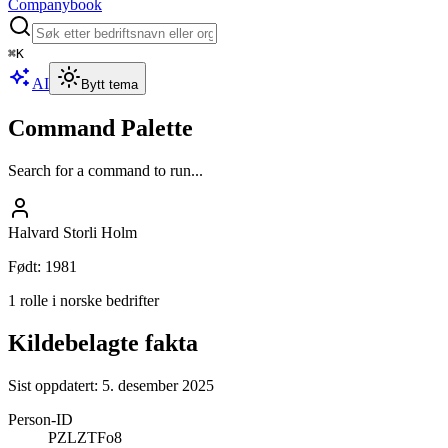
Companybook
⌘
K
AI
Bytt tema
Command Palette
Search for a command to run...
Halvard Storli Holm
Født
:
1981
1 rolle i norske bedrifter
Kildebelagte fakta
Sist oppdatert:
5. desember 2025
Person-ID
PZLZTFo8