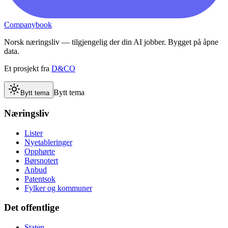
Companybook
Norsk næringsliv — tilgjengelig der din AI jobber. Bygget på åpne
data.
Et prosjekt fra
D&CO
Bytt tema
Bytt tema
Næringsliv
Lister
Nyetableringer
Opphørte
Børsnotert
Anbud
Patentsok
Fylker og kommuner
Det offentlige
Staten