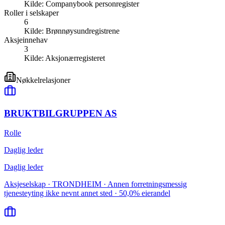
Kilde:
Companybook personregister
Roller i selskaper
6
Kilde:
Brønnøysundregistrene
Aksjeinnehav
3
Kilde:
Aksjonærregisteret
Nøkkelrelasjoner
BRUKTBILGRUPPEN AS
Rolle
Daglig leder
Daglig leder
Aksjeselskap · TRONDHEIM · Annen forretningsmessig
tjenesteyting ikke nevnt annet sted · 50,0% eierandel