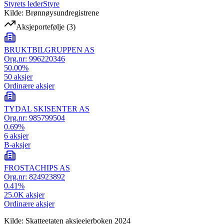
Styrets leder
Styre
Kilde: Brønnøysundregistrene
Aksjeportefølje
(
3
)
BRUKTBILGRUPPEN AS
Org.nr:
996220346
50.00
%
50
aksjer
Ordinære aksjer
TYDAL SKISENTER AS
Org.nr:
985799504
0.69
%
6
aksjer
B-aksjer
FROSTACHIPS AS
Org.nr:
824923892
0.41
%
25.0K
aksjer
Ordinære aksjer
Kilde: Skatteetaten aksjeeierboken 2024