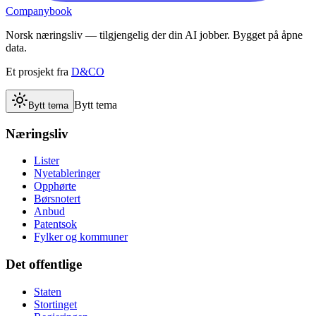
Companybook
Norsk næringsliv — tilgjengelig der din AI jobber. Bygget på åpne
data.
Et prosjekt fra
D&CO
Bytt tema
Bytt tema
Næringsliv
Lister
Nyetableringer
Opphørte
Børsnotert
Anbud
Patentsok
Fylker og kommuner
Det offentlige
Staten
Stortinget