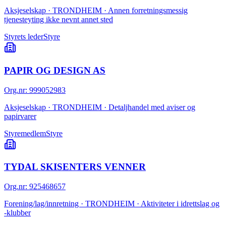
Aksjeselskap · TRONDHEIM · Annen forretningsmessig
tjenesteyting ikke nevnt annet sted
Styrets leder
Styre
PAPIR OG DESIGN AS
Org.nr
:
999052983
Aksjeselskap · TRONDHEIM · Detaljhandel med aviser og
papirvarer
Styremedlem
Styre
TYDAL SKISENTERS VENNER
Org.nr
:
925468657
Forening/lag/innretning · TRONDHEIM · Aktiviteter i idrettslag og
-klubber