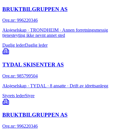
BRUKTBILGRUPPEN AS
Org.nr
:
996220346
Aksjeselskap · TRONDHEIM · Annen forretningsmessig
tjenesteyting ikke nevnt annet sted
Daglig leder
Daglig leder
TYDAL SKISENTER AS
Org.nr
:
985799504
Aksjeselskap · TYDAL · 8 ansatte · Drift av idrettsanlegg
Styrets leder
Styre
BRUKTBILGRUPPEN AS
Org.nr
:
996220346