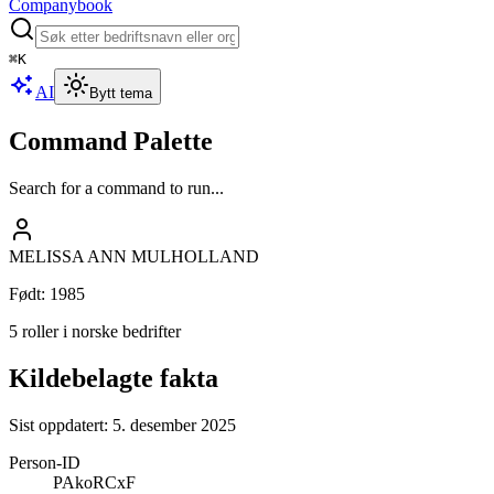
Companybook
⌘
K
AI
Bytt tema
Command Palette
Search for a command to run...
MELISSA ANN MULHOLLAND
Født
:
1985
5 roller i norske bedrifter
Kildebelagte fakta
Sist oppdatert:
5. desember 2025
Person-ID
PAkoRCxF