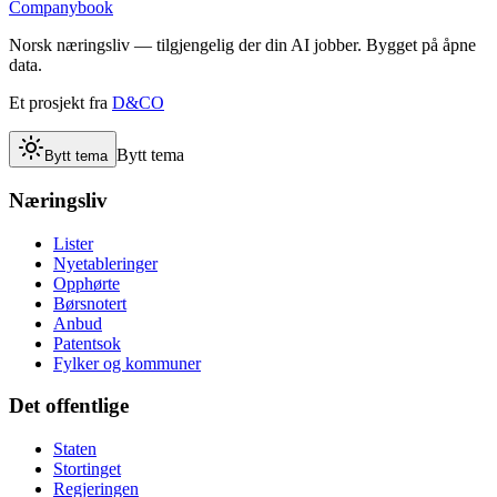
Companybook
Norsk næringsliv — tilgjengelig der din AI jobber. Bygget på åpne
data.
Et prosjekt fra
D&CO
Bytt tema
Bytt tema
Næringsliv
Lister
Nyetableringer
Opphørte
Børsnotert
Anbud
Patentsok
Fylker og kommuner
Det offentlige
Staten
Stortinget
Regjeringen