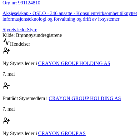
Org.nr
:
991124810
Aksjeselskap · OSLO · 346 ansatte · Konsulentvirksomhet tilknyttet
informasjonsteknologi og forvaltning og drift av it-systemer
Styrets leder
Styre
Kilde: Brønnøysundregistrene
Hendelser
Ny Styrets leder
i
CRAYON GROUP HOLDING AS
7. mai
Fratrådt Styremedlem
i
CRAYON GROUP HOLDING AS
7. mai
Ny Styrets leder
i
CRAYON GROUP AS