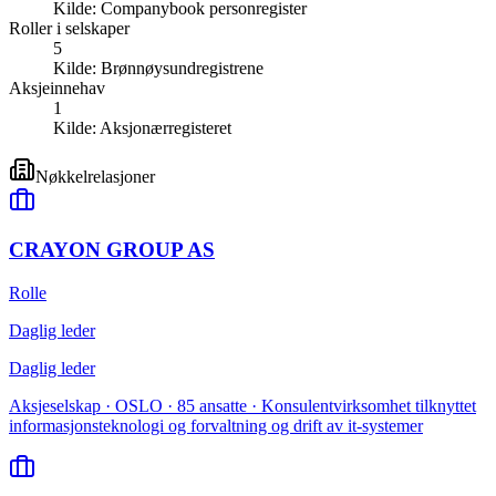
Kilde:
Companybook personregister
Roller i selskaper
5
Kilde:
Brønnøysundregistrene
Aksjeinnehav
1
Kilde:
Aksjonærregisteret
Nøkkelrelasjoner
CRAYON GROUP AS
Rolle
Daglig leder
Daglig leder
Aksjeselskap · OSLO · 85 ansatte · Konsulentvirksomhet tilknyttet
informasjonsteknologi og forvaltning og drift av it-systemer