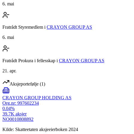
6. mai
Fratrådt Styremedlem
i
CRAYON GROUP AS
6. mai
Fratrådt Prokura i fellesskap
i
CRAYON GROUP AS
21. apr.
Aksjeportefølje
(
1
)
CRAYON GROUP HOLDING AS
Org.nr:
997602234
0.04
%
39.7K
aksjer
NO0010808892
Kilde: Skatteetaten aksjeeierboken 2024