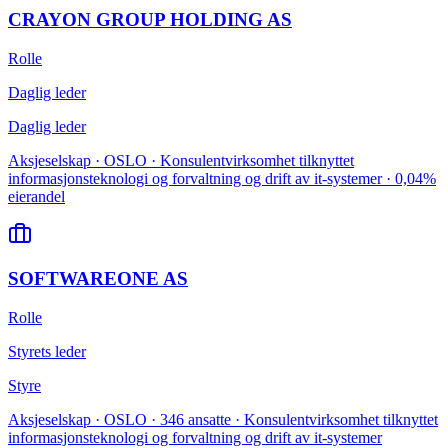
CRAYON GROUP HOLDING AS
Rolle
Daglig leder
Daglig leder
Aksjeselskap · OSLO · Konsulentvirksomhet tilknyttet
informasjonsteknologi og forvaltning og drift av it-systemer · 0,04%
eierandel
SOFTWAREONE AS
Rolle
Styrets leder
Styre
Aksjeselskap · OSLO · 346 ansatte · Konsulentvirksomhet tilknyttet
informasjonsteknologi og forvaltning og drift av it-systemer