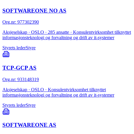
SOFTWAREONE NO AS
Org.nr
:
977302390
Aksjeselskap · OSLO · 285 ansatte · Konsulentvirksomhet tilknyttet
informasjonsteknologi og forvaltning og drift av it-systemer
Styrets leder
Styre
TCP-GCP AS
Org.nr
:
933148319
Aksjeselskap · OSLO · Konsulentvirksomhet tilknyttet
informasjonsteknologi og forvaltning og drift av it-systemer
Styrets leder
Styre
SOFTWAREONE AS