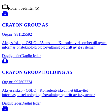
Roller i bedrifter
(
5
)
CRAYON GROUP AS
Org.nr
:
981125592
Aksjeselskap · OSLO · 85 ansatte · Konsulentvirksomhet tilknyttet
informasjonsteknologi og forvaltning og drift av it-systemer
Daglig leder
Daglig leder
CRAYON GROUP HOLDING AS
Org.nr
:
997602234
Aksjeselskap · OSLO · Konsulentvirksomhet tilknyttet
informasjonsteknologi og forvaltning og drift av it-systemer
Daglig leder
Daglig leder