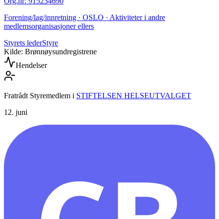
Org.nr
:
915234690
Forening/lag/innretning · OSLO · Aktiviteter i andre
medlemsorganisasjoner ellers
Styrets leder
Styre
Kilde: Brønnøysundregistrene
Hendelser
Fratrådt Styremedlem
i
STIFTELSEN HELSEUTVALGET
12. juni