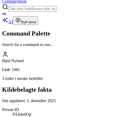
Companybook
⌘
K
AI
Bytt tema
Command Palette
Search for a command to run...
Bård Nylund
Født
:
1981
3 roller i norske bedrifter
Kildebelagte fakta
Sist oppdatert:
5. desember 2025
Person-ID
PAd4n6Op