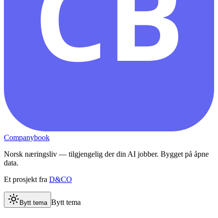
CB
Companybook
Norsk næringsliv — tilgjengelig der din AI jobber. Bygget på åpne
data.
Et prosjekt fra
D&CO
Bytt tema
Bytt tema