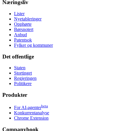
Næringsliv
Lister
Nyetableringer
Opphørte
Børsnotert
Anbud
Patentsok
Fylker og kommuner
Det offentlige
Staten
Stortinget
Regjeringen
Politikere
Produkter
beta
For AI-agenter
Konkurrentanalyse
Chrome Extension
Companybook