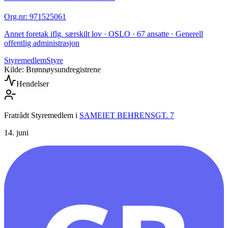
Org.nr
:
971525061
Annet foretak iflg. særskilt lov · OSLO · 67 ansatte · Generell
offentlig administrasjon
Styremedlem
Styre
Kilde: Brønnøysundregistrene
Hendelser
Fratrådt Styremedlem
i
SAMEIET BEHRENSGT. 7
14. juni