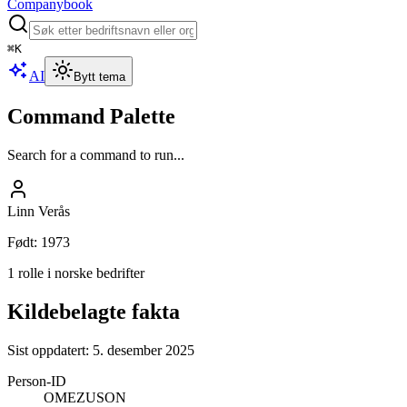
Companybook
⌘
K
AI
Bytt tema
Command Palette
Search for a command to run...
Linn Verås
Født
:
1973
1 rolle i norske bedrifter
Kildebelagte fakta
Sist oppdatert:
5. desember 2025
Person-ID
OMEZUSON