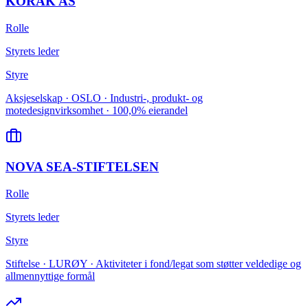
KORAK AS
Rolle
Styrets leder
Styre
Aksjeselskap · OSLO · Industri-, produkt- og
motedesignvirksomhet · 100,0% eierandel
NOVA SEA-STIFTELSEN
Rolle
Styrets leder
Styre
Stiftelse · LURØY · Aktiviteter i fond/legat som støtter veldedige og
allmennyttige formål