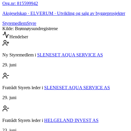
Org.nr
:
815599942
Aksjeselskap · ELVERUM · Utvikling og salg av byggeprosjekter
Styremedlem
Styre
Kilde: Brønnøysundregistrene
Hendelser
Ny Styremedlem
i
SLENESET AQUA SERVICE AS
29. juni
Fratrådt Styrets leder
i
SLENESET AQUA SERVICE AS
29. juni
Fratrådt Styrets leder
i
HELGELAND INVEST AS
23. juni