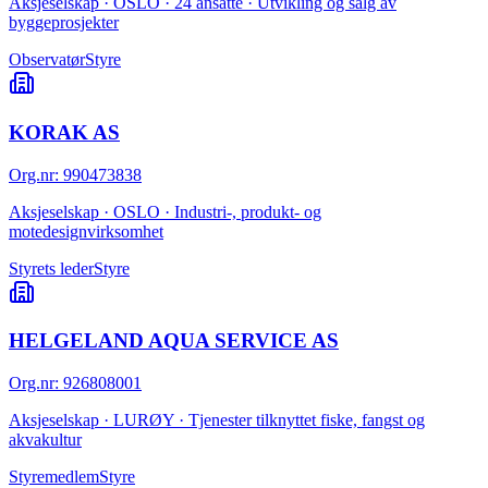
Aksjeselskap · OSLO · 24 ansatte · Utvikling og salg av
byggeprosjekter
Observatør
Styre
KORAK AS
Org.nr
:
990473838
Aksjeselskap · OSLO · Industri-, produkt- og
motedesignvirksomhet
Styrets leder
Styre
HELGELAND AQUA SERVICE AS
Org.nr
:
926808001
Aksjeselskap · LURØY · Tjenester tilknyttet fiske, fangst og
akvakultur
Styremedlem
Styre