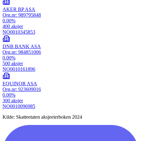
AKER BP ASA
Org.nr:
989795848
0.00
%
400
aksjer
NO0010345853
DNB BANK ASA
Org.nr:
984851006
0.00
%
500
aksjer
NO0010161896
EQUINOR ASA
Org.nr:
923609016
0.00
%
300
aksjer
NO0010096985
Kilde: Skatteetaten aksjeeierboken 2024