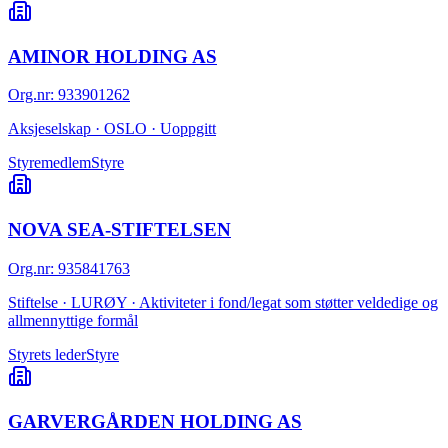
AMINOR HOLDING AS
Org.nr
:
933901262
Aksjeselskap · OSLO · Uoppgitt
Styremedlem
Styre
NOVA SEA-STIFTELSEN
Org.nr
:
935841763
Stiftelse · LURØY · Aktiviteter i fond/legat som støtter veldedige og
allmennyttige formål
Styrets leder
Styre
GARVERGÅRDEN HOLDING AS