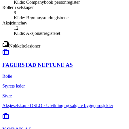
Kilde:
Companybook personregister
Roller i selskaper
9
Kilde:
Brønnøysundregistrene
Aksjeinnehav
12
Kilde:
Aksjonærregisteret
Nøkkelrelasjoner
FAGERSTAD NEPTUNE AS
Rolle
Styrets leder
Styre
Aksjeselskap · OSLO · Utvikling og salg av byggeprosjekter