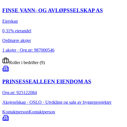
FINSE VANN- OG AVLØPSSELSKAP AS
Eierskap
0,31% eierandel
Ordinære aksjer
1 aksjer · Org.nr: 987000546
Roller i bedrifter
(
9
)
PRINSESSEALLEEN EIENDOM AS
Org.nr
:
925122084
Aksjeselskap · OSLO · Utvikling og salg av byggeprosjekter
Kontaktperson
Kontaktperson