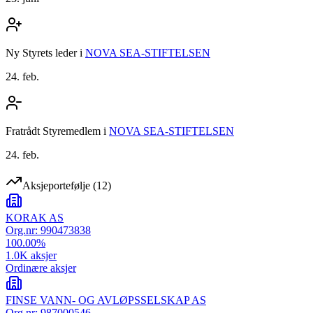
Ny Styrets leder
i
NOVA SEA-STIFTELSEN
24. feb.
Fratrådt Styremedlem
i
NOVA SEA-STIFTELSEN
24. feb.
Aksjeportefølje
(
12
)
KORAK AS
Org.nr:
990473838
100.00
%
1.0K
aksjer
Ordinære aksjer
FINSE VANN- OG AVLØPSSELSKAP AS
Org.nr:
987000546