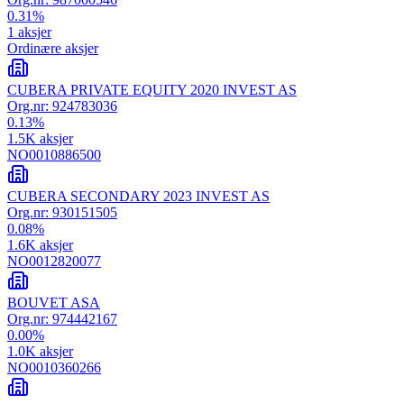
0.31
%
1
aksjer
Ordinære aksjer
CUBERA PRIVATE EQUITY 2020 INVEST AS
Org.nr:
924783036
0.13
%
1.5K
aksjer
NO0010886500
CUBERA SECONDARY 2023 INVEST AS
Org.nr:
930151505
0.08
%
1.6K
aksjer
NO0012820077
BOUVET ASA
Org.nr:
974442167
0.00
%
1.0K
aksjer
NO0010360266