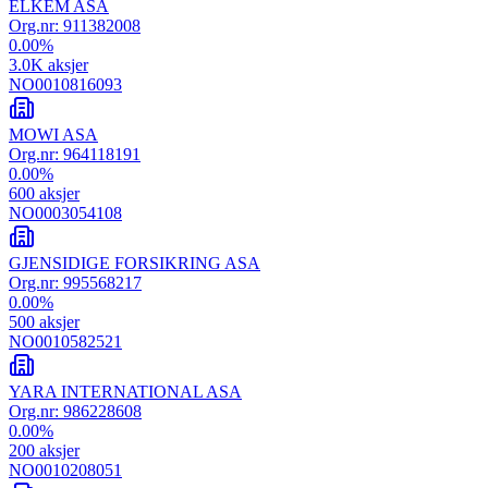
ELKEM ASA
Org.nr:
911382008
0.00
%
3.0K
aksjer
NO0010816093
MOWI ASA
Org.nr:
964118191
0.00
%
600
aksjer
NO0003054108
GJENSIDIGE FORSIKRING ASA
Org.nr:
995568217
0.00
%
500
aksjer
NO0010582521
YARA INTERNATIONAL ASA
Org.nr:
986228608
0.00
%
200
aksjer
NO0010208051