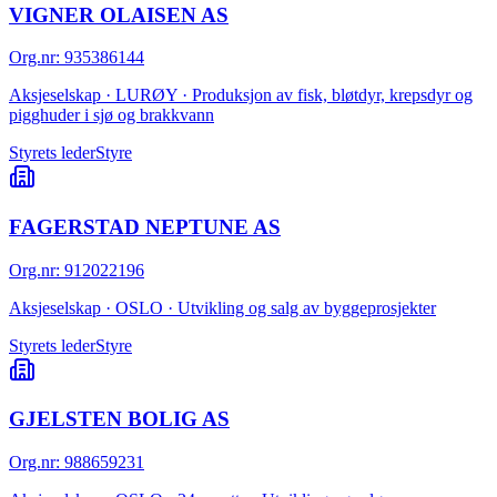
VIGNER OLAISEN AS
Org.nr
:
935386144
Aksjeselskap · LURØY · Produksjon av fisk, bløtdyr, krepsdyr og
pigghuder i sjø og brakkvann
Styrets leder
Styre
FAGERSTAD NEPTUNE AS
Org.nr
:
912022196
Aksjeselskap · OSLO · Utvikling og salg av byggeprosjekter
Styrets leder
Styre
GJELSTEN BOLIG AS
Org.nr
:
988659231