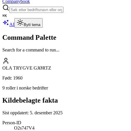
Companybook
⌘
K
AI
Bytt tema
Command Palette
Search for a command to run...
OLA TRYGVE GJØRTZ
Født
:
1960
9 roller i norske bedrifter
Kildebelagte fakta
Sist oppdatert:
5. desember 2025
Person-ID
O2s747V4