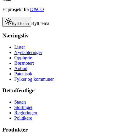
Et prosjekt fra
D&CO
Bytt tema
Bytt tema
Næringsliv
Lister
Nyetableringer
Opphørte
Børsnotert
Anbud
Patentsok
Fylker og kommuner
Det offentlige
Staten
Stortinget
Regjeringen
Politikere
Produkter