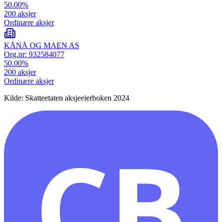
50.00
%
200
aksjer
Ordinære aksjer
KÅNÅ OG MAEN AS
Org.nr:
932584077
50.00
%
200
aksjer
Ordinære aksjer
Kilde: Skatteetaten aksjeeierboken 2024
CB