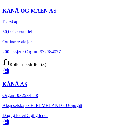
KÅNÅ OG MAEN AS
Eierskap
50,0% eierandel
Ordinære aksjer
200 aksjer · Org.nr: 932584077
Roller i bedrifter
(
3
)
KÅNÅ AS
Org.nr
:
932584158
Aksjeselskap · HJELMELAND · Uoppgitt
Daglig leder
Daglig leder