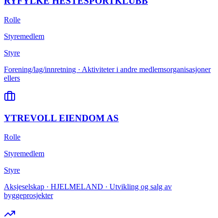
RYFYLKE HESTESPORTKLUBB
Rolle
Styremedlem
Styre
Forening/lag/innretning · Aktiviteter i andre medlemsorganisasjoner
ellers
YTREVOLL EIENDOM AS
Rolle
Styremedlem
Styre
Aksjeselskap · HJELMELAND · Utvikling og salg av
byggeprosjekter