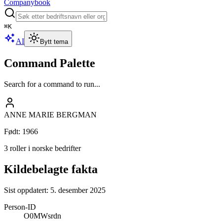
Companybook
⌘
K
AI
Bytt tema
Command Palette
Search for a command to run...
ANNE MARIE BERGMAN
Født
:
1966
3 roller i norske bedrifter
Kildebelagte fakta
Sist oppdatert:
5. desember 2025
Person-ID
O0MWsrdn