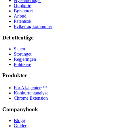
Nyetableringer
Opphørte
Børsnotert
Anbud
Patentsok
Fylker og kommuner
Det offentlige
Staten
Stortinget
Regjeringen
Politikere
Produkter
beta
For AI-agenter
Konkurrentanalyse
Chrome Extension
Companybook
Blogg
Guider