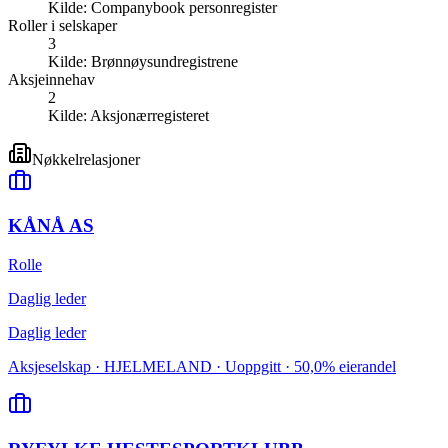
Kilde:
Companybook personregister
Roller i selskaper
3
Kilde:
Brønnøysundregistrene
Aksjeinnehav
2
Kilde:
Aksjonærregisteret
Nøkkelrelasjoner
KÅNÅ AS
Rolle
Daglig leder
Daglig leder
Aksjeselskap · HJELMELAND · Uoppgitt · 50,0% eierandel