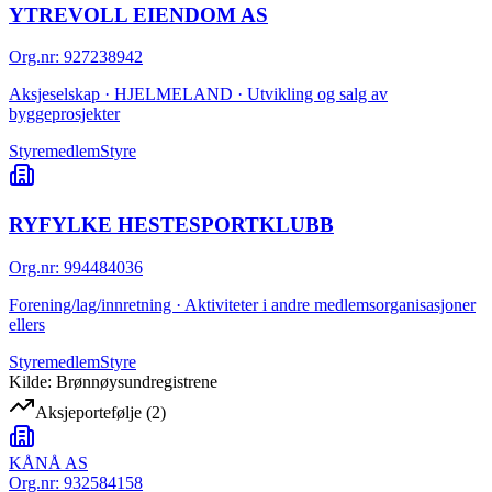
YTREVOLL EIENDOM AS
Org.nr
:
927238942
Aksjeselskap · HJELMELAND · Utvikling og salg av
byggeprosjekter
Styremedlem
Styre
RYFYLKE HESTESPORTKLUBB
Org.nr
:
994484036
Forening/lag/innretning · Aktiviteter i andre medlemsorganisasjoner
ellers
Styremedlem
Styre
Kilde: Brønnøysundregistrene
Aksjeportefølje
(
2
)
KÅNÅ AS
Org.nr:
932584158