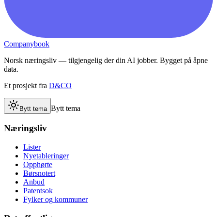
Companybook
Norsk næringsliv — tilgjengelig der din AI jobber. Bygget på åpne
data.
Et prosjekt fra
D&CO
Bytt tema
Bytt tema
Næringsliv
Lister
Nyetableringer
Opphørte
Børsnotert
Anbud
Patentsok
Fylker og kommuner