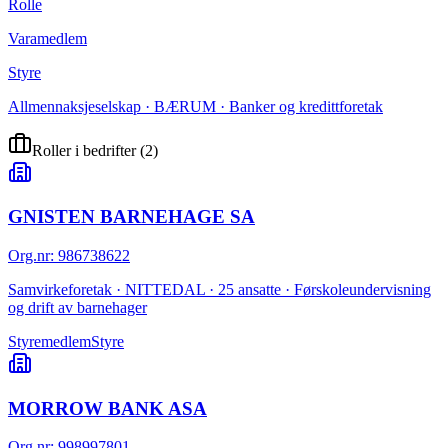
Rolle
Varamedlem
Styre
Allmennaksjeselskap · BÆRUM · Banker og kredittforetak
Roller i bedrifter
(
2
)
GNISTEN BARNEHAGE SA
Org.nr
:
986738622
Samvirkeforetak · NITTEDAL · 25 ansatte · Førskoleundervisning
og drift av barnehager
Styremedlem
Styre
MORROW BANK ASA
Org.nr
:
998997801