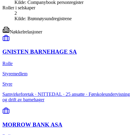
Kilde:
Companybook personregister
Roller i selskaper
2
Kilde:
Brønnøysundregistrene
Nøkkelrelasjoner
GNISTEN BARNEHAGE SA
Rolle
Styremedlem
Styre
Samvirkeforetak · NITTEDAL · 25 ansatte · Førskoleundervisning
og drift av barnehager
MORROW BANK ASA