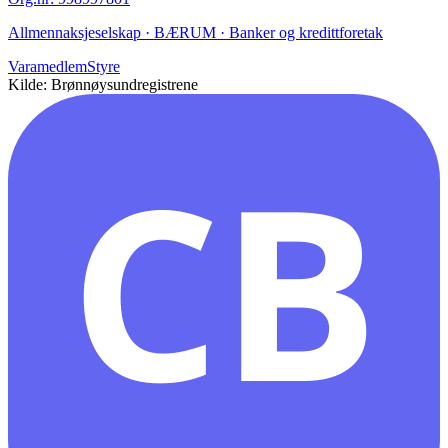
Allmennaksjeselskap · BÆRUM · Banker og kredittforetak
Varamedlem
Styre
Kilde: Brønnøysundregistrene
CB