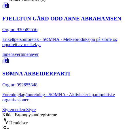
FJELLTUN GÅRD ODD ARNE ABRAHAMSEN
Org.nr
:
930585556
Enkeltpersonforetak · SØMNA · Melkeproduksjon på storfe og
oppdrett av melkekyr
Innehaver
Innehaver
SØMNA ARBEIDERPARTI
Org.nr
:
992655348
Forening/lag/innretning · SØMNA · Aktiviteter i partipolitiske
organisasjoner
Styremedlem
Styre
Kilde: Brønnøysundregistrene
Hendelser