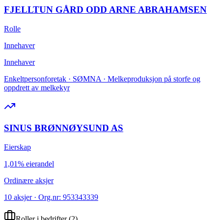
FJELLTUN GÅRD ODD ARNE ABRAHAMSEN
Rolle
Innehaver
Innehaver
Enkeltpersonforetak · SØMNA · Melkeproduksjon på storfe og
oppdrett av melkekyr
SINUS BRØNNØYSUND AS
Eierskap
1,01% eierandel
Ordinære aksjer
10 aksjer · Org.nr: 953343339
Roller i bedrifter
(
2
)