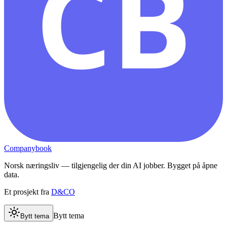
CB
Companybook
Norsk næringsliv — tilgjengelig der din AI jobber. Bygget på åpne
data.
Et prosjekt fra
D&CO
Bytt tema
Bytt tema