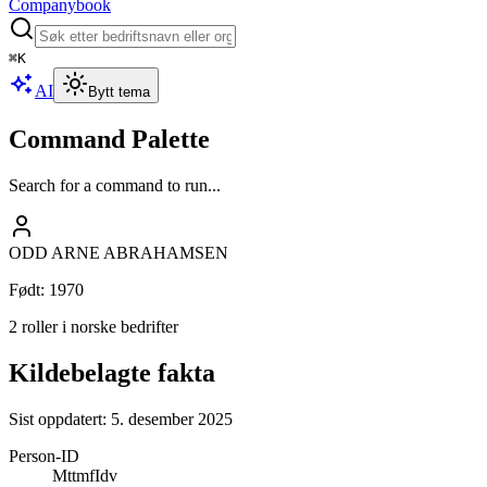
Companybook
⌘
K
AI
Bytt tema
Command Palette
Search for a command to run...
ODD ARNE ABRAHAMSEN
Født
:
1970
2 roller i norske bedrifter
Kildebelagte fakta
Sist oppdatert:
5. desember 2025
Person-ID
MttmfIdv