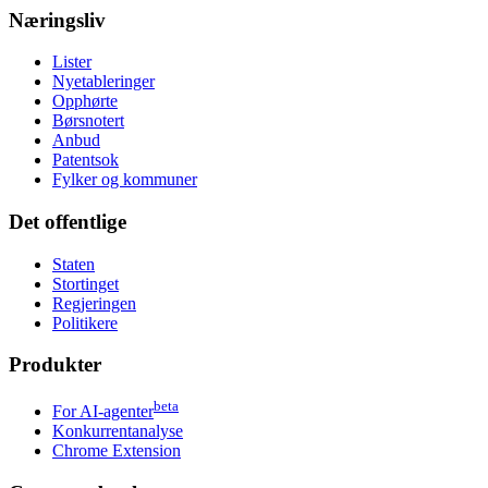
Næringsliv
Lister
Nyetableringer
Opphørte
Børsnotert
Anbud
Patentsok
Fylker og kommuner
Det offentlige
Staten
Stortinget
Regjeringen
Politikere
Produkter
beta
For AI-agenter
Konkurrentanalyse
Chrome Extension