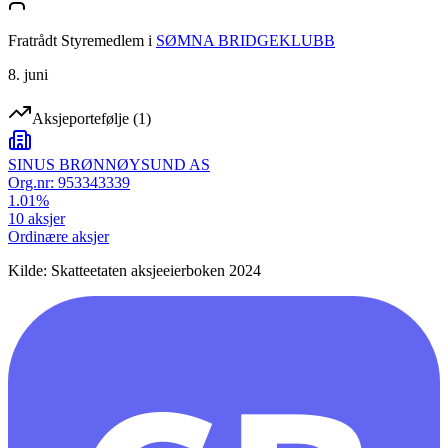
Fratrådt Styremedlem
i
SØMNA BRIDGEKLUBB
8. juni
Aksjeportefølje
(
1
)
SINUS BRØNNØYSUND AS
Org.nr:
953343339
1.01
%
10
aksjer
Ordinære aksjer
Kilde: Skatteetaten aksjeeierboken 2024