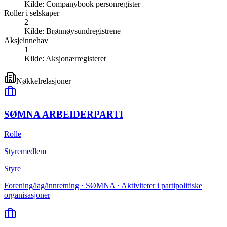
Kilde:
Companybook personregister
Roller i selskaper
2
Kilde:
Brønnøysundregistrene
Aksjeinnehav
1
Kilde:
Aksjonærregisteret
Nøkkelrelasjoner
SØMNA ARBEIDERPARTI
Rolle
Styremedlem
Styre
Forening/lag/innretning · SØMNA · Aktiviteter i partipolitiske
organisasjoner