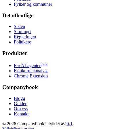
Fylker og kommuner
Det offentlige
Staten
Stortinget
Regjeringen
Politikere
Produkter
beta
For AI-agenter
Konkurrentanalyse
Chrome Extension
Companybook
Blogg
Guider
Om oss
Kontakt
©
2026
Companybook
|
Utviklet av
0-1
Vilkår
Personvern