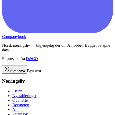
Companybook
Norsk næringsliv — tilgjengelig der din AI jobber. Bygget på åpne
data.
Et prosjekt fra
D&CO
Bytt tema
Bytt tema
Næringsliv
Lister
Nyetableringer
Opphørte
Børsnotert
Anbud
Patentsok