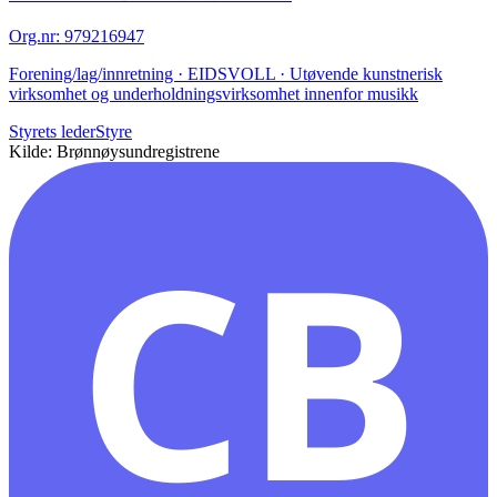
Org.nr
:
979216947
Forening/lag/innretning · EIDSVOLL · Utøvende kunstnerisk
virksomhet og underholdningsvirksomhet innenfor musikk
Styrets leder
Styre
Kilde: Brønnøysundregistrene
CB