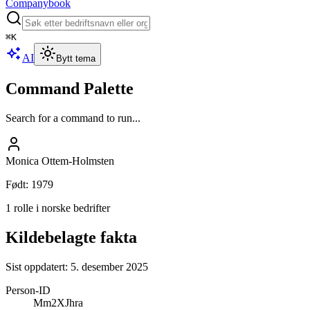
Companybook
⌘
K
AI
Bytt tema
Command Palette
Search for a command to run...
Monica Ottem-Holmsten
Født
:
1979
1 rolle i norske bedrifter
Kildebelagte fakta
Sist oppdatert:
5. desember 2025
Person-ID
Mm2XJhra