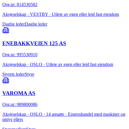
Org.nr
:
814530582
Aksjeselskap · VESTBY · Utleie av egen eller leid fast eiendom
Daglig leder
Daglig leder
ENEBAKKVEIEN 125 AS
Org.nr
:
995530910
Aksjeselskap · OSLO · Utleie av egen eller leid fast eiendom
Styrets leder
Styre
VAROMA AS
Org.nr
:
989800086
Aksjeselskap · OSLO · 14 ansatte · Engroshandel med maskiner og
utstyr ellers