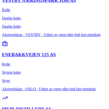
VESTBY NÆRINGSPARK JOH AS
Rolle
Daglig leder
Daglig leder
Aksjeselskap · VESTBY · Utleie av egen eller leid fast eiendom
ENEBAKKVEIEN 125 AS
Rolle
Styrets leder
Styre
Aksjeselskap · OSLO · Utleie av egen eller leid fast eiendom