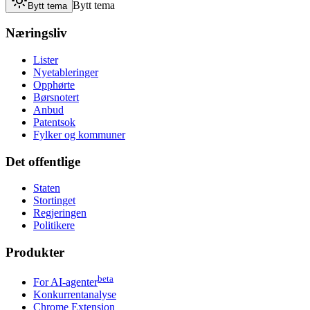
Bytt tema
Bytt tema
Næringsliv
Lister
Nyetableringer
Opphørte
Børsnotert
Anbud
Patentsok
Fylker og kommuner
Det offentlige
Staten
Stortinget
Regjeringen
Politikere
Produkter
beta
For AI-agenter
Konkurrentanalyse
Chrome Extension