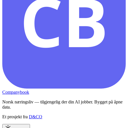
CB
Companybook
Norsk næringsliv — tilgjengelig der din AI jobber. Bygget på åpne
data.
Et prosjekt fra
D&CO