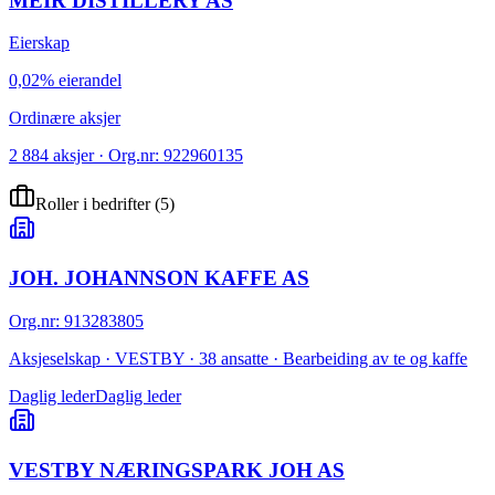
MEIR DISTILLERY AS
Eierskap
0,02% eierandel
Ordinære aksjer
2 884 aksjer · Org.nr: 922960135
Roller i bedrifter
(
5
)
JOH. JOHANNSON KAFFE AS
Org.nr
:
913283805
Aksjeselskap · VESTBY · 38 ansatte · Bearbeiding av te og kaffe
Daglig leder
Daglig leder
VESTBY NÆRINGSPARK JOH AS