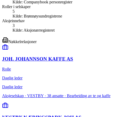
Kilde:
Companybook personregister
Roller i selskaper
5
Kilde:
Brønnøysundregistrene
Aksjeinnehav
3
Kilde:
Aksjonærregisteret
Nøkkelrelasjoner
JOH. JOHANNSON KAFFE AS
Rolle
Daglig leder
Daglig leder
Aksjeselskap · VESTBY · 38 ansatte · Bearbeiding av te og kaffe