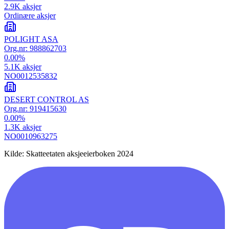
2.9K
aksjer
Ordinære aksjer
POLIGHT ASA
Org.nr:
988862703
0.00
%
5.1K
aksjer
NO0012535832
DESERT CONTROL AS
Org.nr:
919415630
0.00
%
1.3K
aksjer
NO0010963275
Kilde: Skatteetaten aksjeeierboken 2024