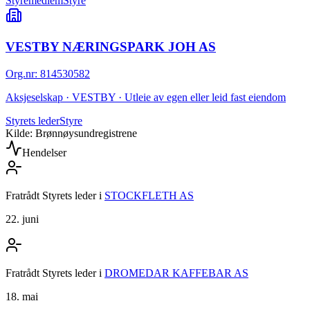
Styremedlem
Styre
VESTBY NÆRINGSPARK JOH AS
Org.nr
:
814530582
Aksjeselskap · VESTBY · Utleie av egen eller leid fast eiendom
Styrets leder
Styre
Kilde: Brønnøysundregistrene
Hendelser
Fratrådt Styrets leder
i
STOCKFLETH AS
22. juni
Fratrådt Styrets leder
i
DROMEDAR KAFFEBAR AS
18. mai