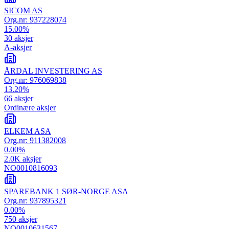
SICOM AS
Org.nr:
937228074
15.00
%
30
aksjer
A-aksjer
ÅRDAL INVESTERING AS
Org.nr:
976069838
13.20
%
66
aksjer
Ordinære aksjer
ELKEM ASA
Org.nr:
911382008
0.00
%
2.0K
aksjer
NO0010816093
SPAREBANK 1 SØR-NORGE ASA
Org.nr:
937895321
0.00
%
750
aksjer
NO0010631567