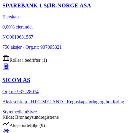
SPAREBANK 1 SØR-NORGE ASA
Eierskap
0,00% eierandel
NO0010631567
750 aksjer · Org.nr: 937895321
Roller i bedrifter
(
1
)
SICOM AS
Org.nr
:
937228074
Aksjeselskap · HJELMELAND · Regnskapsføring og bokføring
Styremedlem
Styre
Kilde: Brønnøysundregistrene
Aksjeportefølje
(
9
)