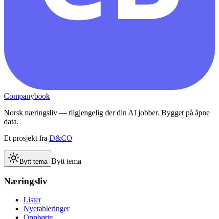
Companybook
Norsk næringsliv — tilgjengelig der din AI jobber. Bygget på åpne
data.
Et prosjekt fra
D&CO
Bytt tema
Bytt tema
Næringsliv
Lister
Nyetableringer
Opphørte