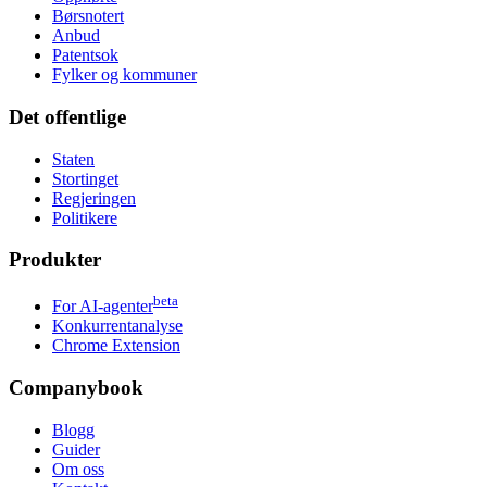
Børsnotert
Anbud
Patentsok
Fylker og kommuner
Det offentlige
Staten
Stortinget
Regjeringen
Politikere
Produkter
beta
For AI-agenter
Konkurrentanalyse
Chrome Extension
Companybook
Blogg
Guider
Om oss