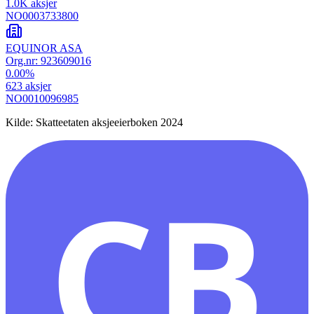
1.0K
aksjer
NO0003733800
EQUINOR ASA
Org.nr:
923609016
0.00
%
623
aksjer
NO0010096985
Kilde: Skatteetaten aksjeeierboken 2024
CB