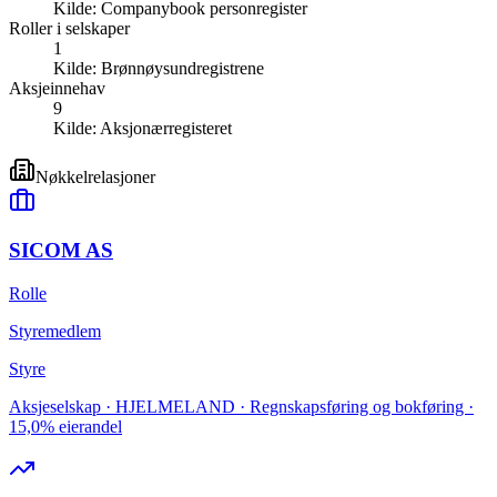
Kilde:
Companybook personregister
Roller i selskaper
1
Kilde:
Brønnøysundregistrene
Aksjeinnehav
9
Kilde:
Aksjonærregisteret
Nøkkelrelasjoner
SICOM AS
Rolle
Styremedlem
Styre
Aksjeselskap · HJELMELAND · Regnskapsføring og bokføring ·
15,0% eierandel