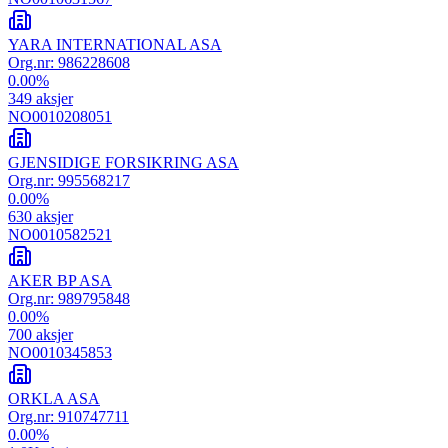
YARA INTERNATIONAL ASA
Org.nr:
986228608
0.00
%
349
aksjer
NO0010208051
GJENSIDIGE FORSIKRING ASA
Org.nr:
995568217
0.00
%
630
aksjer
NO0010582521
AKER BP ASA
Org.nr:
989795848
0.00
%
700
aksjer
NO0010345853
ORKLA ASA
Org.nr:
910747711
0.00
%