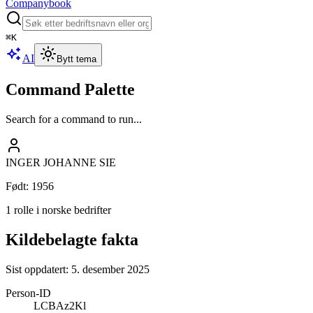
Companybook
⌘
K
AI
Bytt tema
Command Palette
Search for a command to run...
INGER JOHANNE SIE
Født
:
1956
1 rolle i norske bedrifter
Kildebelagte fakta
Sist oppdatert:
5. desember 2025
Person-ID
LCBAz2Kl