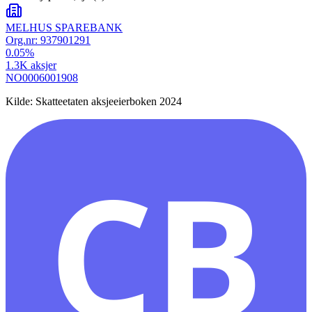
MELHUS SPAREBANK
Org.nr:
937901291
0.05
%
1.3K
aksjer
NO0006001908
Kilde: Skatteetaten aksjeeierboken 2024
CB