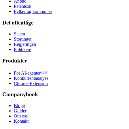
Anbud
Patentsok
Fylker og kommuner
Det offentlige
Staten
Stortinget
Regjeringen
Politikere
Produkter
beta
For AI-agenter
Konkurrentanalyse
Chrome Extension
Companybook
Blogg
Guider
Om oss
Kontakt