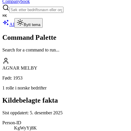
Companybook
⌘
K
AI
Bytt tema
Command Palette
Search for a command to run...
AGNAR MELBY
Født
:
1953
1 rolle i norske bedrifter
Kildebelagte fakta
Sist oppdatert:
5. desember 2025
Person-ID
KgWyYj8K