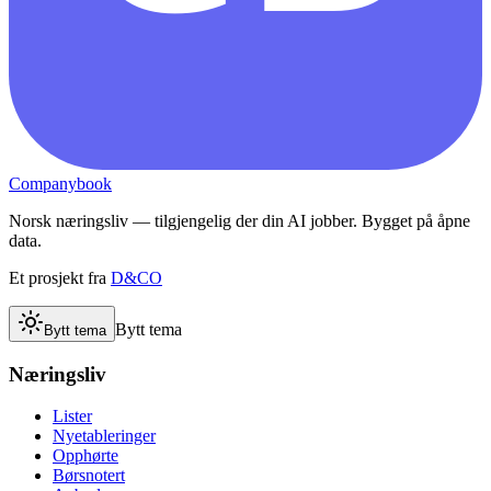
Companybook
Norsk næringsliv — tilgjengelig der din AI jobber. Bygget på åpne
data.
Et prosjekt fra
D&CO
Bytt tema
Bytt tema
Næringsliv
Lister
Nyetableringer
Opphørte
Børsnotert