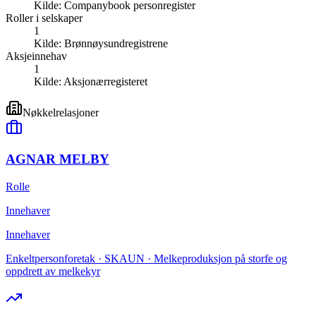
Kilde:
Companybook personregister
Roller i selskaper
1
Kilde:
Brønnøysundregistrene
Aksjeinnehav
1
Kilde:
Aksjonærregisteret
Nøkkelrelasjoner
AGNAR MELBY
Rolle
Innehaver
Innehaver
Enkeltpersonforetak · SKAUN · Melkeproduksjon på storfe og
oppdrett av melkekyr