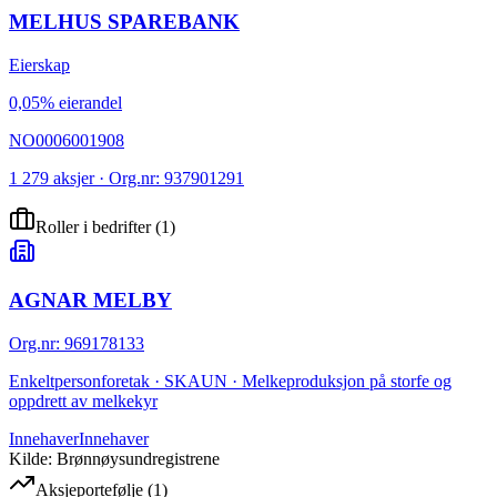
MELHUS SPAREBANK
Eierskap
0,05% eierandel
NO0006001908
1 279 aksjer · Org.nr: 937901291
Roller i bedrifter
(
1
)
AGNAR MELBY
Org.nr
:
969178133
Enkeltpersonforetak · SKAUN · Melkeproduksjon på storfe og
oppdrett av melkekyr
Innehaver
Innehaver
Kilde: Brønnøysundregistrene
Aksjeportefølje
(
1
)