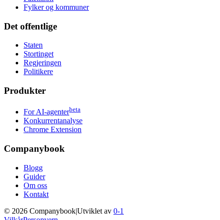
Fylker og kommuner
Det offentlige
Staten
Stortinget
Regjeringen
Politikere
Produkter
beta
For AI-agenter
Konkurrentanalyse
Chrome Extension
Companybook
Blogg
Guider
Om oss
Kontakt
©
2026
Companybook
|
Utviklet av
0-1
Vilkår
Personvern