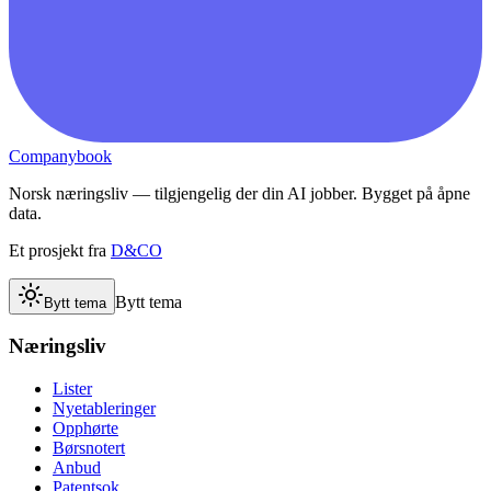
Companybook
Norsk næringsliv — tilgjengelig der din AI jobber. Bygget på åpne
data.
Et prosjekt fra
D&CO
Bytt tema
Bytt tema
Næringsliv
Lister
Nyetableringer
Opphørte
Børsnotert
Anbud
Patentsok