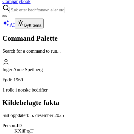
Companybook
⌘
K
AI
Bytt tema
Command Palette
Search for a command to run...
Inger Anne Speilberg
Født
:
1969
1 rolle i norske bedrifter
Kildebelagte fakta
Sist oppdatert:
5. desember 2025
Person-ID
KXiiPrgT