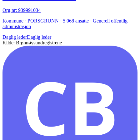
Org.nr
:
939991034
Kommune · PORSGRUNN · 5 068 ansatte · Generell offentlig
administrasjon
Daglig leder
Daglig leder
Kilde: Brønnøysundregistrene
CB