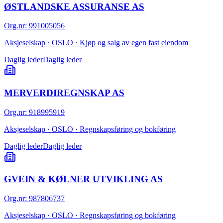
ØSTLANDSKE ASSURANSE AS
Org.nr
:
991005056
Aksjeselskap · OSLO · Kjøp og salg av egen fast eiendom
Daglig leder
Daglig leder
MERVERDIREGNSKAP AS
Org.nr
:
918995919
Aksjeselskap · OSLO · Regnskapsføring og bokføring
Daglig leder
Daglig leder
GVEIN & KØLNER UTVIKLING AS
Org.nr
:
987806737
Aksjeselskap · OSLO · Regnskapsføring og bokføring