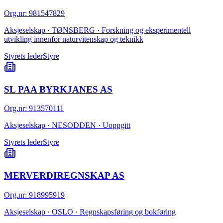
Org.nr
:
981547829
Aksjeselskap · TØNSBERG · Forskning og eksperimentell
utvikling innenfor naturvitenskap og teknikk
Styrets leder
Styre
SL PAA BYRKJANES AS
Org.nr
:
913570111
Aksjeselskap · NESODDEN · Uoppgitt
Styrets leder
Styre
MERVERDIREGNSKAP AS
Org.nr
:
918995919
Aksjeselskap · OSLO · Regnskapsføring og bokføring