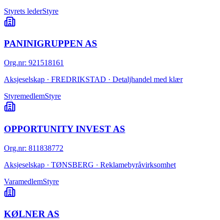
Styrets leder
Styre
PANINIGRUPPEN AS
Org.nr
:
921518161
Aksjeselskap · FREDRIKSTAD · Detaljhandel med klær
Styremedlem
Styre
OPPORTUNITY INVEST AS
Org.nr
:
811838772
Aksjeselskap · TØNSBERG · Reklamebyråvirksomhet
Varamedlem
Styre
KØLNER AS