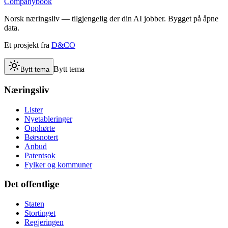
Companybook
Norsk næringsliv — tilgjengelig der din AI jobber. Bygget på åpne
data.
Et prosjekt fra
D&CO
Bytt tema
Bytt tema
Næringsliv
Lister
Nyetableringer
Opphørte
Børsnotert
Anbud
Patentsok
Fylker og kommuner
Det offentlige
Staten
Stortinget
Regjeringen