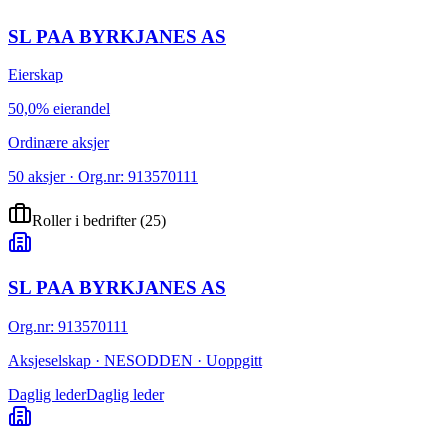
SL PAA BYRKJANES AS
Eierskap
50,0% eierandel
Ordinære aksjer
50 aksjer · Org.nr: 913570111
Roller i bedrifter
(
25
)
SL PAA BYRKJANES AS
Org.nr
:
913570111
Aksjeselskap · NESODDEN · Uoppgitt
Daglig leder
Daglig leder