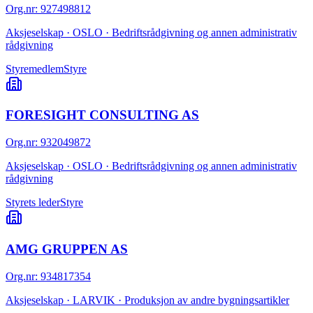
Org.nr
:
927498812
Aksjeselskap · OSLO · Bedriftsrådgivning og annen administrativ
rådgivning
Styremedlem
Styre
FORESIGHT CONSULTING AS
Org.nr
:
932049872
Aksjeselskap · OSLO · Bedriftsrådgivning og annen administrativ
rådgivning
Styrets leder
Styre
AMG GRUPPEN AS
Org.nr
:
934817354
Aksjeselskap · LARVIK · Produksjon av andre bygningsartikler