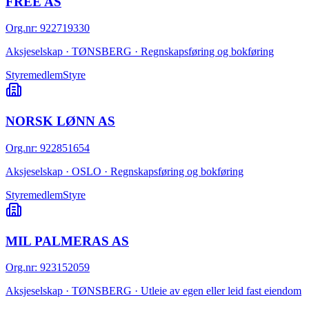
FREE AS
Org.nr
:
922719330
Aksjeselskap · TØNSBERG · Regnskapsføring og bokføring
Styremedlem
Styre
NORSK LØNN AS
Org.nr
:
922851654
Aksjeselskap · OSLO · Regnskapsføring og bokføring
Styremedlem
Styre
MIL PALMERAS AS
Org.nr
:
923152059
Aksjeselskap · TØNSBERG · Utleie av egen eller leid fast eiendom