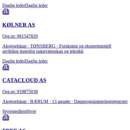
Daglig leder
Daglig leder
KØLNER AS
Org.nr
:
981547829
Aksjeselskap · TØNSBERG · Forskning og eksperimentell
utvikling innenfor naturvitenskap og teknikk
Daglig leder
Daglig leder
CATACLOUD AS
Org.nr
:
919875038
Aksjeselskap · BÆRUM · 13 ansatte · Dataprogrammeringstjenester
Styremedlem
Styre