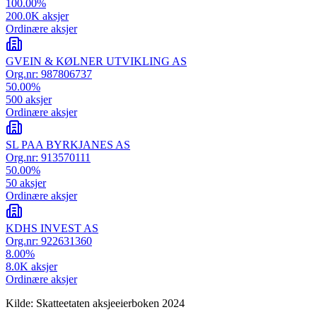
100.00
%
200.0K
aksjer
Ordinære aksjer
GVEIN & KØLNER UTVIKLING AS
Org.nr:
987806737
50.00
%
500
aksjer
Ordinære aksjer
SL PAA BYRKJANES AS
Org.nr:
913570111
50.00
%
50
aksjer
Ordinære aksjer
KDHS INVEST AS
Org.nr:
922631360
8.00
%
8.0K
aksjer
Ordinære aksjer
Kilde: Skatteetaten aksjeeierboken 2024