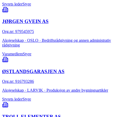
Styrets leder
Styre
JØRGEN GVEIN AS
Org.nr
:
979545975
Aksjeselskap · OSLO · Bedriftsrådgivning og annen administrativ
rådgivning
Varamedlem
Styre
ØSTLANDSGARASJEN AS
Org.nr
:
916793286
Aksjeselskap · LARVIK · Produksjon av andre bygningsartikler
Styrets leder
Styre
TROLL ELEMENTER AS