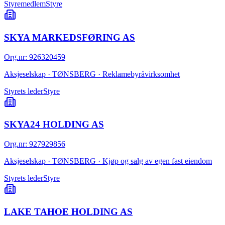
Styremedlem
Styre
SKYA MARKEDSFØRING AS
Org.nr
:
926320459
Aksjeselskap · TØNSBERG · Reklamebyråvirksomhet
Styrets leder
Styre
SKYA24 HOLDING AS
Org.nr
:
927929856
Aksjeselskap · TØNSBERG · Kjøp og salg av egen fast eiendom
Styrets leder
Styre
LAKE TAHOE HOLDING AS