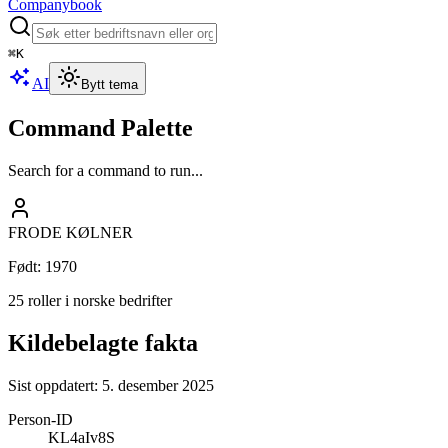
Companybook
⌘
K
AI
Bytt tema
Command Palette
Search for a command to run...
FRODE KØLNER
Født
:
1970
25 roller i norske bedrifter
Kildebelagte fakta
Sist oppdatert:
5. desember 2025
Person-ID
KL4aIv8S