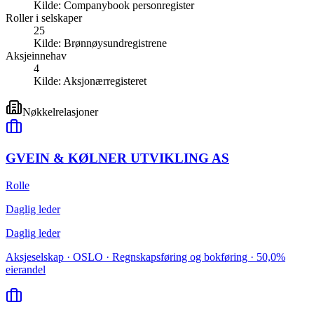
Kilde:
Companybook personregister
Roller i selskaper
25
Kilde:
Brønnøysundregistrene
Aksjeinnehav
4
Kilde:
Aksjonærregisteret
Nøkkelrelasjoner
GVEIN & KØLNER UTVIKLING AS
Rolle
Daglig leder
Daglig leder
Aksjeselskap · OSLO · Regnskapsføring og bokføring · 50,0%
eierandel