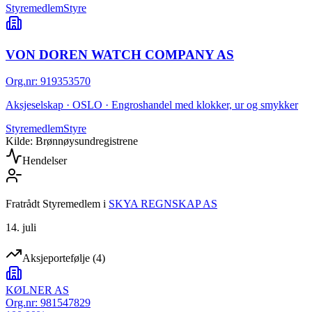
Styremedlem
Styre
VON DOREN WATCH COMPANY AS
Org.nr
:
919353570
Aksjeselskap · OSLO · Engroshandel med klokker, ur og smykker
Styremedlem
Styre
Kilde: Brønnøysundregistrene
Hendelser
Fratrådt Styremedlem
i
SKYA REGNSKAP AS
14. juli
Aksjeportefølje
(
4
)
KØLNER AS
Org.nr:
981547829