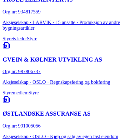
Org.nr
:
934817559
Aksjeselskap · LARVIK · 15 ansatte · Produksjon av andre
bygningsartikler
Styrets leder
Styre
GVEIN & KØLNER UTVIKLING AS
Org.nr
:
987806737
Aksjeselskap · OSLO · Regnskapsføring og bokføring
Styremedlem
Styre
ØSTLANDSKE ASSURANSE AS
Org.nr
:
991005056
Aksjeselskap · OSLO · Kjøp og salg av egen fast eiendom