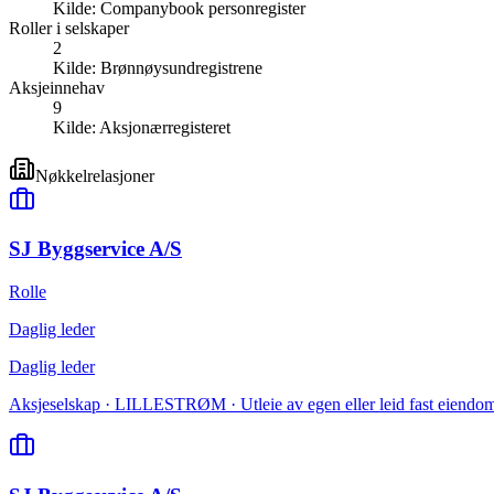
Kilde:
Companybook personregister
Roller i selskaper
2
Kilde:
Brønnøysundregistrene
Aksjeinnehav
9
Kilde:
Aksjonærregisteret
Nøkkelrelasjoner
SJ Byggservice A/S
Rolle
Daglig leder
Daglig leder
Aksjeselskap · LILLESTRØM · Utleie av egen eller leid fast eiendom