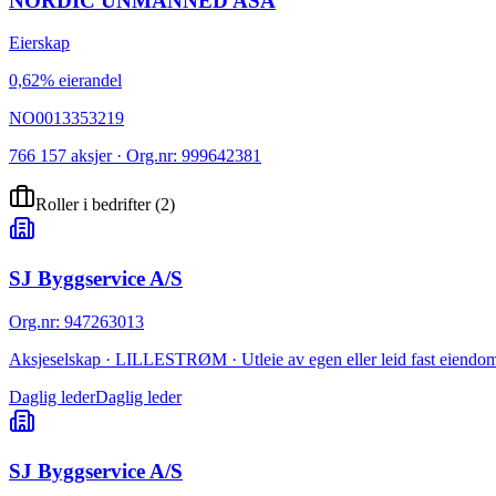
NORDIC UNMANNED ASA
Eierskap
0,62% eierandel
NO0013353219
766 157 aksjer · Org.nr: 999642381
Roller i bedrifter
(
2
)
SJ Byggservice A/S
Org.nr
:
947263013
Aksjeselskap · LILLESTRØM · Utleie av egen eller leid fast eiendo
Daglig leder
Daglig leder
SJ Byggservice A/S