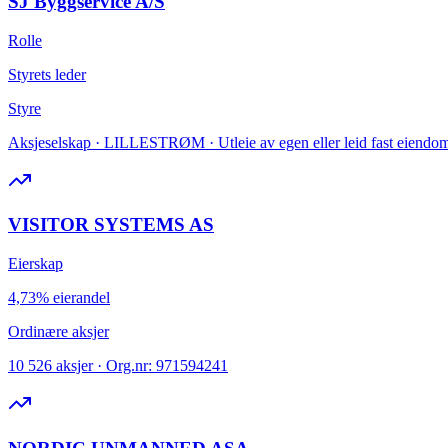
SJ Byggservice A/S
Rolle
Styrets leder
Styre
Aksjeselskap · LILLESTRØM · Utleie av egen eller leid fast eiendom
VISITOR SYSTEMS AS
Eierskap
4,73% eierandel
Ordinære aksjer
10 526 aksjer · Org.nr: 971594241