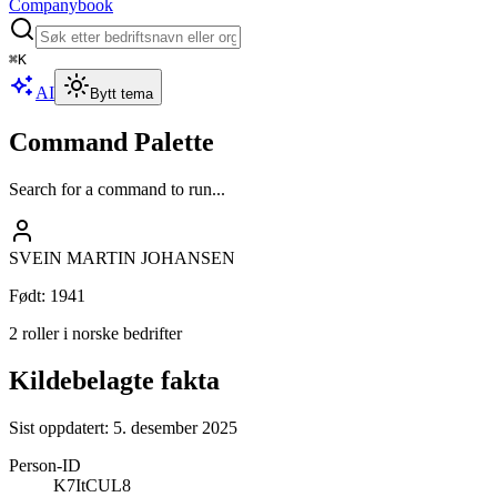
Companybook
⌘
K
AI
Bytt tema
Command Palette
Search for a command to run...
SVEIN MARTIN JOHANSEN
Født
:
1941
2 roller i norske bedrifter
Kildebelagte fakta
Sist oppdatert:
5. desember 2025
Person-ID
K7ItCUL8