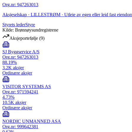
Org.nr
:
947263013
Aksjeselskap · LILLESTRØM · Utleie av egen eller leid fast eiendo
Styrets leder
Styre
Kilde: Brønnøysundregistrene
Aksjeportefølje
(
9
)
SJ Byggservice A/S
Org.nr:
947263013
88.19
%
3.2K
aksjer
Ordinære aksjer
VISITOR SYSTEMS AS
Org.nr:
971594241
4.73
%
10.5K
aksjer
Ordinære aksjer
NORDIC UNMANNED ASA
Org.nr:
999642381
0.62
%