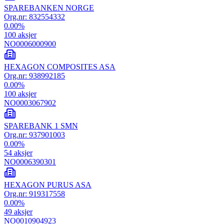
SPAREBANKEN NORGE
Org.nr:
832554332
0.00
%
100
aksjer
NO0006000900
HEXAGON COMPOSITES ASA
Org.nr:
938992185
0.00
%
100
aksjer
NO0003067902
SPAREBANK 1 SMN
Org.nr:
937901003
0.00
%
54
aksjer
NO0006390301
HEXAGON PURUS ASA
Org.nr:
919317558
0.00
%
49
aksjer
NO0010904923