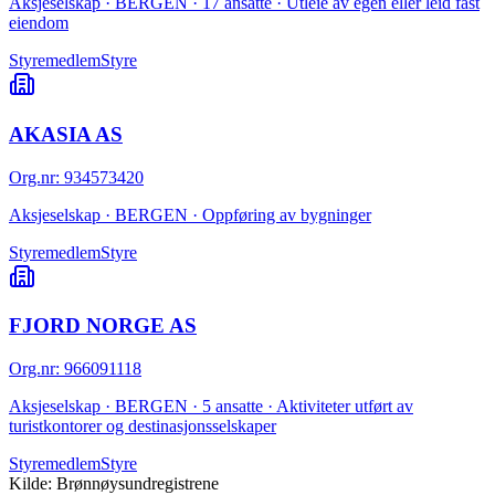
Aksjeselskap · BERGEN · 17 ansatte · Utleie av egen eller leid fast
eiendom
Styremedlem
Styre
AKASIA AS
Org.nr
:
934573420
Aksjeselskap · BERGEN · Oppføring av bygninger
Styremedlem
Styre
FJORD NORGE AS
Org.nr
:
966091118
Aksjeselskap · BERGEN · 5 ansatte · Aktiviteter utført av
turistkontorer og destinasjonsselskaper
Styremedlem
Styre
Kilde: Brønnøysundregistrene