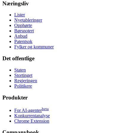
Næringsliv
Lister
Nyetableringer
Opphørte
Børsnotert
Anbud
Patentsok
Fylker og kommuner
Det offentlige
Staten
Stortinget
Regjeringen
Politikere
Produkter
beta
For AI-agenter
Konkurrentanalyse
Chrome Extension
Companybook