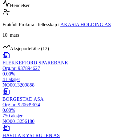
Hendelser
Fratrådt Prokura i fellesskap
i
AKASIA HOLDING AS
10. mars
Aksjeportefølje
(
12
)
FLEKKEFJORD SPAREBANK
Org.nr:
937894627
0.00
%
41
aksjer
NO0013209858
BORGESTAD ASA
Org.nr:
920639674
0.00
%
750
aksjer
NO0013256180
HAVILA KYSTRUTEN AS