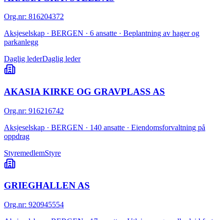
Org.nr
:
816204372
Aksjeselskap · BERGEN · 6 ansatte · Beplantning av hager og
parkanlegg
Daglig leder
Daglig leder
AKASIA KIRKE OG GRAVPLASS AS
Org.nr
:
916216742
Aksjeselskap · BERGEN · 140 ansatte · Eiendomsforvaltning på
oppdrag
Styremedlem
Styre
GRIEGHALLEN AS
Org.nr
:
920945554