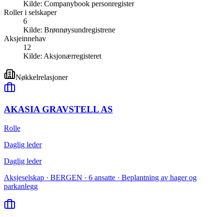
Kilde:
Companybook personregister
Roller i selskaper
6
Kilde:
Brønnøysundregistrene
Aksjeinnehav
12
Kilde:
Aksjonærregisteret
Nøkkelrelasjoner
AKASIA GRAVSTELL AS
Rolle
Daglig leder
Daglig leder
Aksjeselskap · BERGEN · 6 ansatte · Beplantning av hager og
parkanlegg