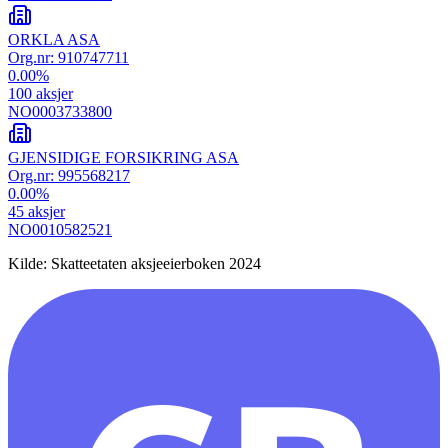
ORKLA ASA
Org.nr:
910747711
0.00
%
100
aksjer
NO0003733800
GJENSIDIGE FORSIKRING ASA
Org.nr:
995568217
0.00
%
45
aksjer
NO0010582521
Kilde: Skatteetaten aksjeeierboken 2024