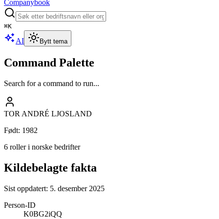
Companybook
⌘
K
AI
Bytt tema
Command Palette
Search for a command to run...
TOR ANDRÉ LJOSLAND
Født
:
1982
6 roller i norske bedrifter
Kildebelagte fakta
Sist oppdatert:
5. desember 2025
Person-ID
K0BG2iQQ