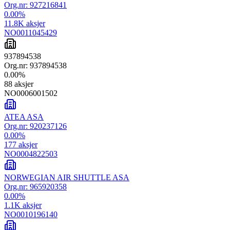
Org.nr:
927216841
0.00
%
11.8K
aksjer
NO0011045429
937894538
Org.nr:
937894538
0.00
%
88
aksjer
NO0006001502
ATEA ASA
Org.nr:
920237126
0.00
%
177
aksjer
NO0004822503
NORWEGIAN AIR SHUTTLE ASA
Org.nr:
965920358
0.00
%
1.1K
aksjer
NO0010196140