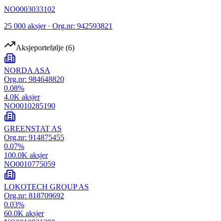
NO0003033102
25 000 aksjer · Org.nr: 942593821
Aksjeportefølje
(
6
)
NORDA ASA
Org.nr:
984648820
0.08
%
4.0K
aksjer
NO0010285190
GREENSTAT AS
Org.nr:
914875455
0.07
%
100.0K
aksjer
NO0010775059
LOKOTECH GROUP AS
Org.nr:
818709692
0.03
%
60.0K
aksjer