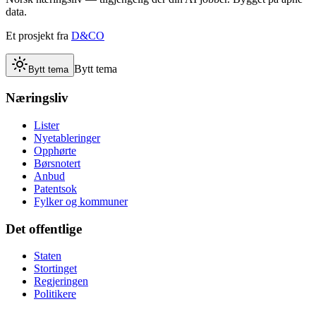
data.
Et prosjekt fra
D&CO
Bytt tema
Bytt tema
Næringsliv
Lister
Nyetableringer
Opphørte
Børsnotert
Anbud
Patentsok
Fylker og kommuner
Det offentlige
Staten
Stortinget
Regjeringen
Politikere