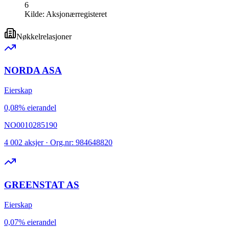
6
Kilde:
Aksjonærregisteret
Nøkkelrelasjoner
NORDA ASA
Eierskap
0,08% eierandel
NO0010285190
4 002 aksjer · Org.nr: 984648820
GREENSTAT AS
Eierskap
0,07% eierandel