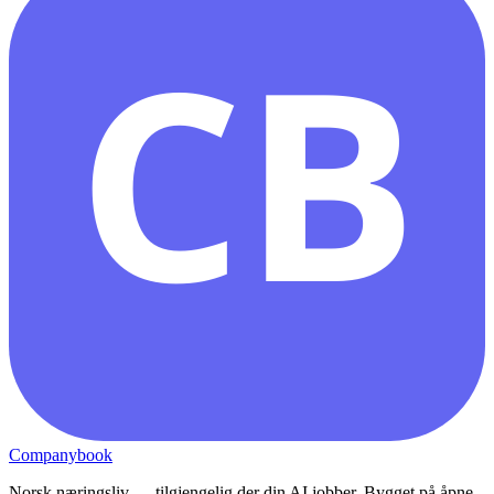
CB
Companybook
Norsk næringsliv — tilgjengelig der din AI jobber. Bygget på åpne