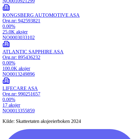
NO0010921299
KONGSBERG AUTOMOTIVE ASA
Org.nr:
942593821
0.00
%
25.0K
aksjer
NO0003033102
ATLANTIC SAPPHIRE ASA
Org.nr:
895436232
0.00
%
100.0K
aksjer
NO0013249896
LIFECARE ASA
Org.nr:
990251657
0.00
%
17
aksjer
NO0013355859
Kilde: Skatteetaten aksjeeierboken 2024