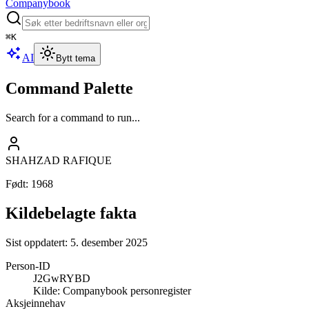
Companybook
⌘
K
AI
Bytt tema
Command Palette
Search for a command to run...
SHAHZAD RAFIQUE
Født
:
1968
Kildebelagte fakta
Sist oppdatert:
5. desember 2025
Person-ID
J2GwRYBD
Kilde:
Companybook personregister
Aksjeinnehav